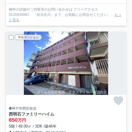
物件の詳細やご内覧等のお問い合わせは フリーアクセス
0120930667 「担当北川」まで、お気軽にお問合せください。...
もっ
と見る
中古マンション
神戸市西区枝吉
西明石ファミリーハイム
650
万円
5階 / 49.00㎡ / 3DK /築46年