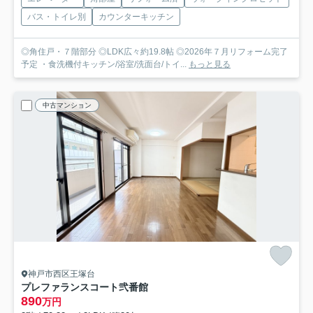
バス・トイレ別
カウンターキッチン
◎角住戸・７階部分 ◎LDK広々約19.8帖 ◎2026年７月リフォーム完了
予定 ・食洗機付キッチン/浴室/洗面台/トイ...
もっと見る
中古マンション
神戸市西区王塚台
プレファランスコート弐番館
890
万円