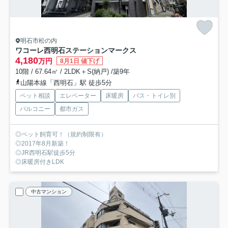
明石市松の内
ワコーレ西明石ステーションマークス
4,180
万円
8月1日 値下げ
10階 / 67.64㎡ / 2LDK＋S(納戸) /築9年
山陽本線「西明石」駅 徒歩5分
ペット相談
エレベーター
床暖房
バス・トイレ別
バルコニー
都市ガス
◎ペット飼育可！（規約制限有）
◎2017年8月新築！
◎JR西明石駅徒歩5分
◎床暖房付きLDK
中古マンション