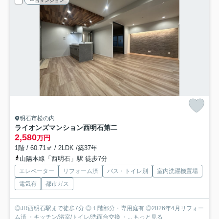
中古マンション
明石市松の内
ライオンズマンション西明石第二
2,580
万円
1階 / 60.71㎡ / 2LDK /築37年
山陽本線「西明石」駅 徒歩7分
エレベーター
リフォーム済
バス・トイレ別
室内洗濯機置場
電気有
都市ガス
◎JR西明石駅まで徒歩7分 ◎１階部分・専用庭有 ◎2026年4月リフォー
ム済 ・キッチン/浴室/トイレ/洗面台交換 ・...
もっと見る