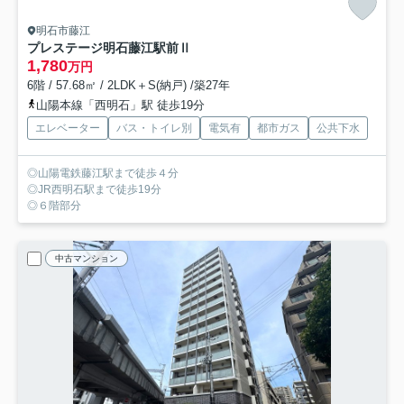
明石市藤江
プレステージ明石藤江駅前Ⅱ
1,780
万円
6階 / 57.68㎡ / 2LDK＋S(納戸) /築27年
山陽本線「西明石」駅 徒歩19分
エレベーター
バス・トイレ別
電気有
都市ガス
公共下水
◎山陽電鉄藤江駅まで徒歩４分
◎JR西明石駅まで徒歩19分
◎６階部分
中古マンション