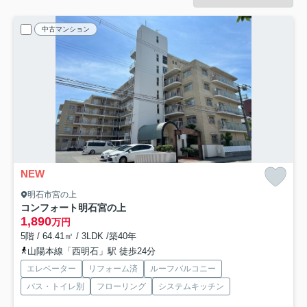
中古マンション
NEW
明石市宮の上
コンフォート明石宮の上
1,890
万円
5階 / 64.41㎡ / 3LDK /築40年
山陽本線「西明石」駅 徒歩24分
エレベーター
リフォーム済
ルーフバルコニー
バス・トイレ別
フローリング
システムキッチン