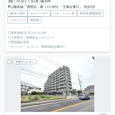
2階 / 70.32㎡ / 3LDK /築30年
山陽本線「西明石」駅 バス16分 「王塚台東口」 停歩2分
陽当り良好
エレベーター
バス・トイレ別
室内洗濯機置場
バルコニー
電気有
◎専有面積70.32㎡の３LDK
◎２階部分・南西向きバルコニー
◎周辺施設充実
（スーパー・コンビニ・郵便局徒歩圏内）
中古マンション