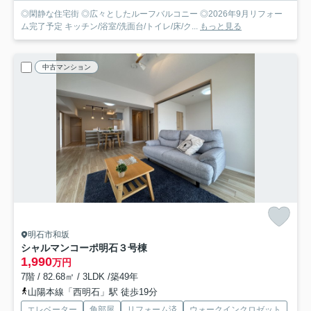
◎閑静な住宅街 ◎広々としたルーフバルコニー ◎2026年9月リフォー
ム完了予定 キッチン/浴室/洗面台/トイレ/床/ク...
もっと見る
中古マンション
明石市和坂
シャルマンコーポ明石３号棟
1,990
万円
7階 / 82.68㎡ / 3LDK /築49年
山陽本線「西明石」駅 徒歩19分
エレベーター
角部屋
リフォーム済
ウォークインクロゼット