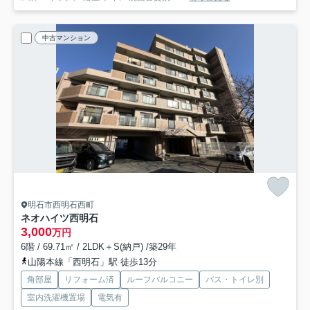
中古マンション
明石市西明石西町
ネオハイツ西明石
3,000
万円
6階 / 69.71㎡ / 2LDK＋S(納戸) /築29年
山陽本線「西明石」駅 徒歩13分
角部屋
リフォーム済
ルーフバルコニー
バス・トイレ別
室内洗濯機置場
電気有