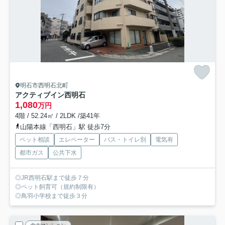
明石市西明石北町
アクティブイン西明石
1,080
万円
4階 / 52.24㎡ / 2LDK /築41年
山陽本線「西明石」駅 徒歩7分
ペット相談
エレベーター
バス・トイレ別
電気有
都市ガス
公共下水
◎JR西明石駅まで徒歩７分
◎ペット飼育可（規約制限有）
◎鳥羽小学校まで徒歩３分