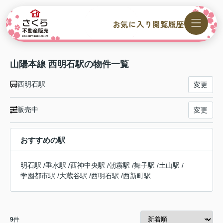
お気に入り
閲覧履歴
山陽本線 西明石駅の物件一覧
西明石駅
変更
販売中
変更
おすすめの駅
明石駅
/
垂水駅
/
西神中央駅
/
朝霧駅
/
舞子駅
/
土山駅
/
学園都市駅
/
大蔵谷駅
/
西明石駅
/
西新町駅
9
件