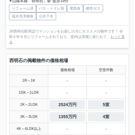
山陽本線「西明石」駅 徒歩19分
リフォーム済
バス・トイレ別
電気有
都市ガス
温水洗浄便座
公共下水
JR西明石駅周辺でマンションをお探しの方にオススメの物件です！ 令
和４年８月にリフォームされており、室内は清潔に保たれて...
もっと見
る
西明石の掲載物件の価格相場
価格相場
空室件数
-
-
1R～1K
-
-
1DK～1LDK
2524万円
5室
2K～2LDK
1355万円
4室
3K～3LDK
-
-
4K～4LDK以上