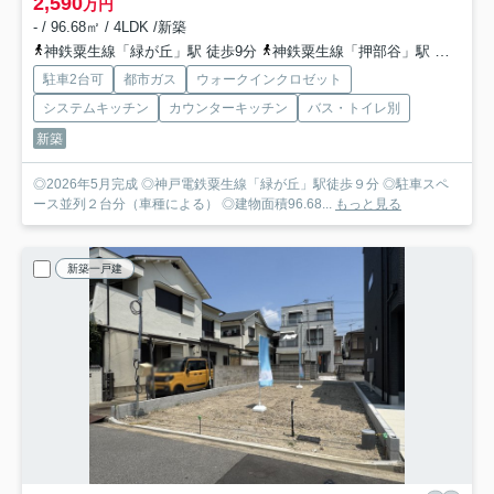
2,590
万円
- / 96.68㎡ / 4LDK /新築
神鉄粟生線「緑が丘」駅 徒歩9分
神鉄粟生線「押部谷」駅 徒歩17分
駐車2台可
都市ガス
ウォークインクロゼット
システムキッチン
カウンターキッチン
バス・トイレ別
新築
◎2026年5月完成 ◎神戸電鉄粟生線「緑が丘」駅徒歩９分 ◎駐車スペ
ース並列２台分（車種による） ◎建物面積96.68...
もっと見る
新築一戸建