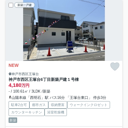
新築一戸建
NEW
神戸市西区王塚台
神戸市西区王塚台6丁目新築戸建１号棟
4,180
万円
- / 100.61㎡ / 3LDK /新築
山陽本線「西明石」駅 バス16分 「王塚台東口」 停歩3分
駐車2台可
都市ガス
収納豊富
ウォークインクロゼット
カウンターキッチン
浴室乾燥機
新築