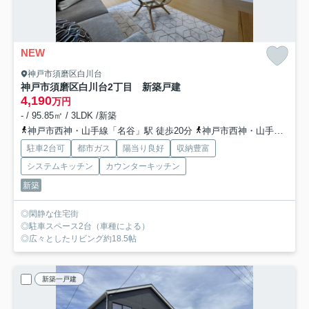
NEW
神戸市須磨区白川台
神戸市須磨区白川台2丁目 新築戸建
4,190
万円
- / 95.85㎡ / 3LDK /新築
神戸市西神・山手線「名谷」駅 徒歩20分
神戸市西神・山手線「妙法寺」駅 徒歩33分
駐車2台可
都市ガス
陽当り良好
収納豊富
システムキッチン
カウンターキッチン
新築
◎閑静な住宅街
◎駐車スペース2台（車種による）
◎広々としたリビング約18.5帖
新築一戸建