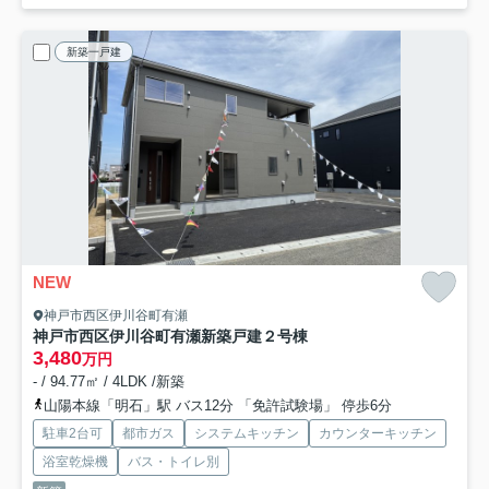
新築一戸建
NEW
神戸市西区伊川谷町有瀬
神戸市西区伊川谷町有瀬新築戸建２号棟
3,480
万円
- / 94.77㎡ / 4LDK /新築
山陽本線「明石」駅 バス12分 「免許試験場」 停歩6分
駐車2台可
都市ガス
システムキッチン
カウンターキッチン
浴室乾燥機
バス・トイレ別