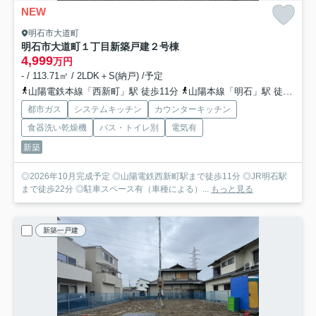
NEW
明石市大道町
明石市大道町１丁目新築戸建２号棟
4,999
万円
- / 113.71㎡ / 2LDK＋S(納戸) /予定
山陽電鉄本線「西新町」駅 徒歩11分
山陽本線「明石」駅 徒歩22分
都市ガス
システムキッチン
カウンターキッチン
食器洗い乾燥機
バス・トイレ別
電気有
新築
◎2026年10月完成予定 ◎山陽電鉄西新町駅まで徒歩11分 ◎JR明石駅
まで徒歩22分 ◎駐車スペース有（車種による）...
もっと見る
新築一戸建