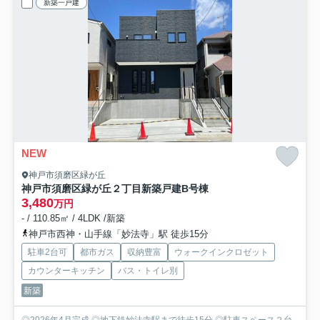
新築一戸建
NEW
神戸市須磨区緑が丘
神戸市須磨区緑が丘２丁目新築戸建B号棟
3,480
万円
- / 110.85㎡ / 4LDK /新築
神戸市西神・山手線「妙法寺」駅 徒歩15分
駐車2台可
都市ガス
収納豊富
ウォークインクロゼット
カウンターキッチン
バス・トイレ別
新築
◎2026年4月完成 ◎地下鉄妙法寺駅まで徒歩15分 ◎駐車スペース２台