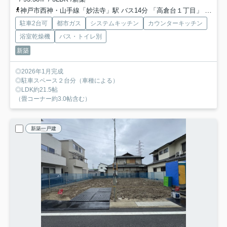
神戸市西神・山手線「妙法寺」駅 バス14分 「高倉台１丁目」 停歩4分
駐車2台可
都市ガス
システムキッチン
カウンターキッチン
浴室乾燥機
バス・トイレ別
新築
◎2026年1月完成
◎駐車スペース２台分（車種による）
◎LDK約21.5帖
（畳コーナー約3.0帖含む）
新築一戸建