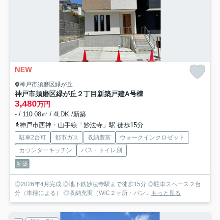
NEW
神戸市須磨区緑が丘
神戸市須磨区緑が丘２丁目新築戸建A号棟
3,480
万円
- / 110.08㎡ / 4LDK /新築
神戸市西神・山手線「妙法寺」駅 徒歩15分
駐車2台可
都市ガス
収納豊富
ウォークインクロゼット
カウンターキッチン
バス・トイレ別
新築
◎2026年4月完成 ◎地下鉄妙法寺駅まで徒歩15分 ◎駐車スペース２台
分（車種による） ◎収納充実（WIC２ヶ所・パン...
もっと見る