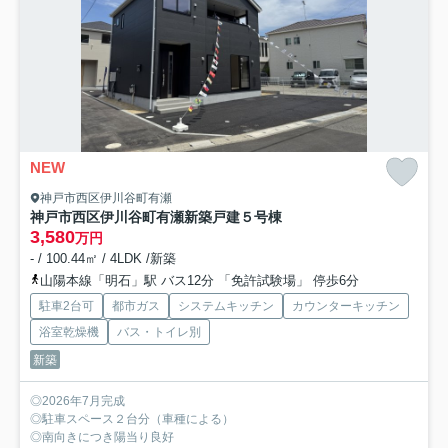
NEW
神戸市西区伊川谷町有瀬
神戸市西区伊川谷町有瀬新築戸建５号棟
3,580
万円
- / 100.44㎡ / 4LDK /新築
山陽本線「明石」駅 バス12分 「免許試験場」 停歩6分
駐車2台可
都市ガス
システムキッチン
カウンターキッチン
浴室乾燥機
バス・トイレ別
新築
◎2026年7月完成
◎駐車スペース２台分（車種による）
◎南向きにつき陽当り良好