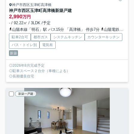
神戸市西区玉津町高津橋
神戸市西区玉津町高津橋新築戸建
2,990
万円
- / 92.22㎡ / 3LDK /予定
山陽本線「明石」駅 バス15分 「高津橋」 停歩7分
山陽電鉄本線「山陽明石」駅 バス15分 「高津橋」 停歩7分
駐車2台可
都市ガス
システムキッチン
カウンターキッチン
バス・トイレ別
電気有
新築
◎2026年8月完成予定
◎駐車スペース２台分（車種による）
◎長期優良住宅
新築一戸建