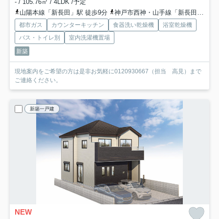
- / 105.76㎡ / 4LDK /予定
山陽本線「新長田」駅 徒歩9分
神戸市西神・山手線「新長田」駅 徒歩10分
都市ガス
カウンターキッチン
食器洗い乾燥機
浴室乾燥機
バス・トイレ別
室内洗濯機置場
新築
現地案内をご希望の方は是非お気軽に0120930667（担当 高見）まで
ご連絡ください。
新築一戸建
NEW