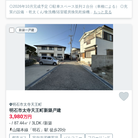
◎2026年10月完成予定 ◎駐車スペース並列２台分（車種による） ◎充
実の設備 ・乾太くん/食洗機/浴室暖房換気乾燥機...
もっと見る
新築一戸建
明石市太寺天王町
明石市太寺天王町新築戸建
3,980
万円
- / 87.44㎡ / 3LDK /新築
山陽本線「明石」駅 徒歩20分
都市ガス
室内洗濯機置場
バルコニー
フローリング