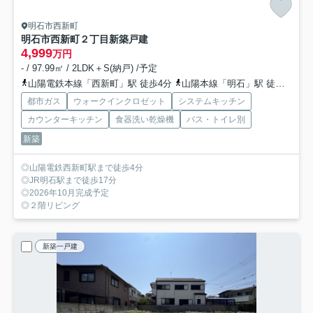
明石市西新町
明石市西新町２丁目新築戸建
4,999
万円
- / 97.99㎡ / 2LDK＋S(納戸) /予定
山陽電鉄本線「西新町」駅 徒歩4分
山陽本線「明石」駅 徒歩17分
都市ガス
ウォークインクロゼット
システムキッチン
カウンターキッチン
食器洗い乾燥機
バス・トイレ別
新築
◎山陽電鉄西新町駅まで徒歩4分
◎JR明石駅まで徒歩17分
◎2026年10月完成予定
◎２階リビング
新築一戸建