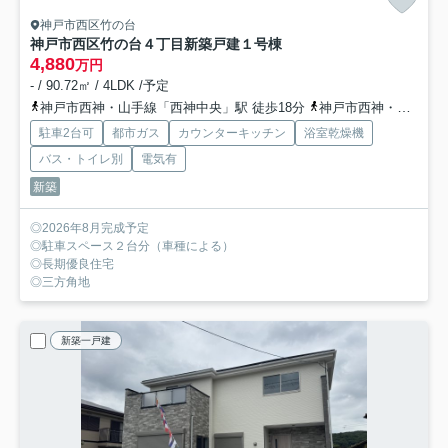
神戸市西区竹の台
神戸市西区竹の台４丁目新築戸建１号棟
4,880
万円
- / 90.72㎡ / 4LDK /予定
神戸市西神・山手線「西神中央」駅 徒歩18分
神戸市西神・山手線「西神中央」駅 バス7分 「美賀多台３丁目」 停歩3分
駐車2台可
都市ガス
カウンターキッチン
浴室乾燥機
バス・トイレ別
電気有
新築
◎2026年8月完成予定
◎駐車スペース２台分（車種による）
◎長期優良住宅
◎三方角地
新築一戸建