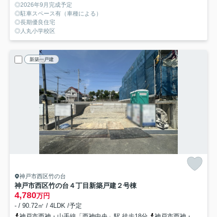
◎2026年9月完成予定
◎駐車スペース有（車種による）
◎長期優良住宅
◎人丸小学校区
新築一戸建
神戸市西区竹の台
神戸市西区竹の台４丁目新築戸建２号棟
4,780
万円
- / 90.72㎡ / 4LDK /予定
神戸市西神・山手線「西神中央」駅 徒歩18分
神戸市西神・山手線「西神中央」駅 バス7分 「美賀多台３丁目」 停歩3分