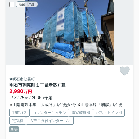
新築一戸建
明石市朝霧町
明石市朝霧町１丁目新築戸建
3,980
万円
- / 82.75㎡ / 3LDK /予定
山陽電鉄本線「大蔵谷」駅 徒歩7分
山陽本線「朝霧」駅 徒歩10分
都市ガス
カウンターキッチン
浴室乾燥機
バス・トイレ別
電気有
TVモニタ付インターホン
新築