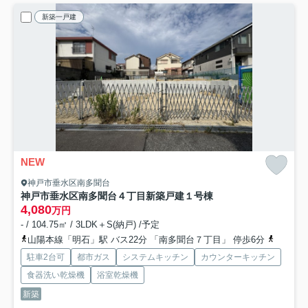
新築一戸建
NEW
神戸市垂水区南多聞台
神戸市垂水区南多聞台４丁目新築戸建１号棟
4,080
万円
- / 104.75㎡ / 3LDK＋S(納戸) /予定
山陽本線「明石」駅 バス22分 「南多聞台７丁目」 停歩6分
山陽本線
駐車2台可
都市ガス
システムキッチン
カウンターキッチン
食器洗い乾燥機
浴室乾燥機
新築