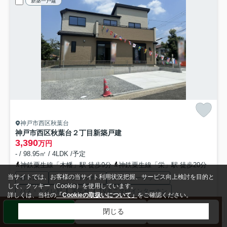
新築一戸建
神戸市西区秋葉台
神戸市西区秋葉台２丁目新築戸建
3,390
万円
- / 98.95㎡ / 4LDK /予定
神鉄粟生線「木幡」駅 徒歩9分
神鉄粟生線「栄」駅 徒歩20分
当サイトでは、お客様の当サイト利用状況把握、サービス向上検討を目的と
都市ガス
システムキッチン
カウンターキッチン
して、クッキー（Cookie）を使用しています。
バス・トイレ別
電気有
TVモニタ付インターホン
詳しくは、当社の
「Cookieの取扱いについて」
をご確認ください。
新築
閉じる
検索条件を変更
まとめてお問い合わせ
◎神戸電鉄粟生線木幡駅まで徒歩9分 ◎2026年７月完成予定 ◎駐車ス