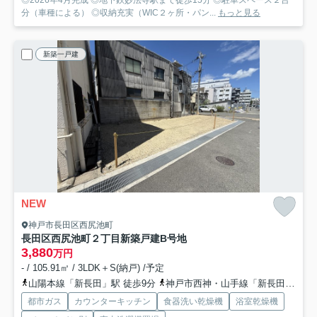
分（車種による） ◎収納充実（WIC２ヶ所・パン...
もっと見る
新築一戸建
NEW
神戸市長田区西尻池町
長田区西尻池町２丁目新築戸建B号地
3,880
万円
- / 105.91㎡ / 3LDK＋S(納戸) /予定
山陽本線「新長田」駅 徒歩9分
神戸市西神・山手線「新長田」駅 徒歩10分
都市ガス
カウンターキッチン
食器洗い乾燥機
浴室乾燥機