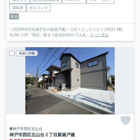
電気有
ガスコンロ
新築
＼2026年8月完成予定の新築戸建／ ◎広々としたリビング約17.4帖
3LDK ◎JR「明石」駅まで徒歩約20分 ◎人丸...
もっと見る
新築一戸建
神戸市西区北山台
神戸市西区北山台２丁目新築戸建