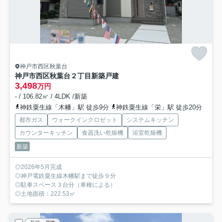
神戸市西区秋葉台
神戸市西区秋葉台２丁目新築戸建
3,498
万円
- / 106.82㎡ / 4LDK /新築
神鉄粟生線「木幡」駅 徒歩9分
神鉄粟生線「栄」駅 徒歩20分
都市ガス
ウォークインクロゼット
システムキッチン
カウンターキッチン
食器洗い乾燥機
浴室乾燥機
新築
◎2026年5月完成
◎神戸電鉄粟生線木幡駅まで徒歩９分
◎駐車スペース３台分（車種による）
◎土地面積：222.53㎡