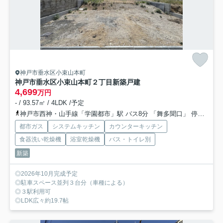
神戸市垂水区小束山本町
神戸市垂水区小束山本町２丁目新築戸建
4,699
万円
- / 93.57㎡ / 4LDK /予定
神戸市西神・山手線「学園都市」駅 バス8分 「舞多聞口」 停歩7分
都市ガス
システムキッチン
カウンターキッチン
食器洗い乾燥機
浴室乾燥機
バス・トイレ別
新築
◎2026年10月完成予定
◎駐車スペース並列３台分（車種による）
◎３駅利用可
◎LDK広々約19.7帖