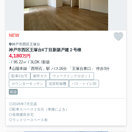
NEW
神戸市西区王塚台
神戸市西区王塚台6丁目新築戸建２号棟
4,180
万円
- / 95.22㎡ / 3LDK /新築
山陽本線「西明石」駅 バス16分 「王塚台東口」 停歩3分
駐車2台可
都市ガス
ウォークインクロゼット
カウンターキッチン
浴室乾燥機
バス・トイレ別
新築
◎2026年7月完成
◎駐車スペース２台分（車種による）
◎長期優良住宅
◎ランドリースペース有