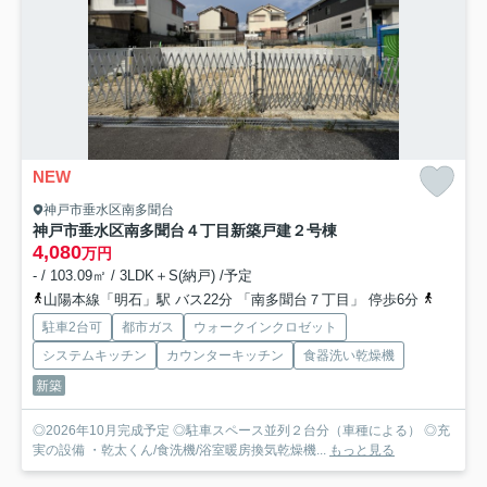
NEW
神戸市垂水区南多聞台
神戸市垂水区南多聞台４丁目新築戸建２号棟
4,080
万円
- / 103.09㎡ / 3LDK＋S(納戸) /予定
山陽本線「明石」駅 バス22分 「南多聞台７丁目」 停歩6分
山陽本線
駐車2台可
都市ガス
ウォークインクロゼット
システムキッチン
カウンターキッチン
食器洗い乾燥機
新築
◎2026年10月完成予定 ◎駐車スペース並列２台分（車種による） ◎充
実の設備 ・乾太くん/食洗機/浴室暖房換気乾燥機...
もっと見る