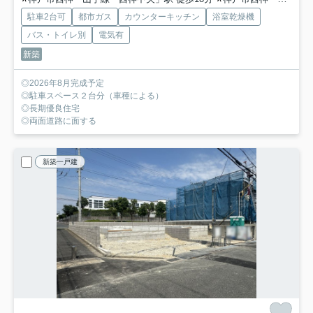
駐車2台可
都市ガス
カウンターキッチン
浴室乾燥機
バス・トイレ別
電気有
新築
◎2026年8月完成予定
◎駐車スペース２台分（車種による）
◎長期優良住宅
◎両面道路に面する
新築一戸建