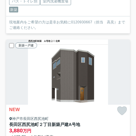
バス・トイレ別
室内洗濯機置場
新築
現地案内をご希望の方は是非お気軽に0120930667（担当 高見）まで
ご連絡ください。
新築一戸建
NEW
神戸市長田区西尻池町
長田区西尻池町２丁目新築戸建A号地
3,880
万円