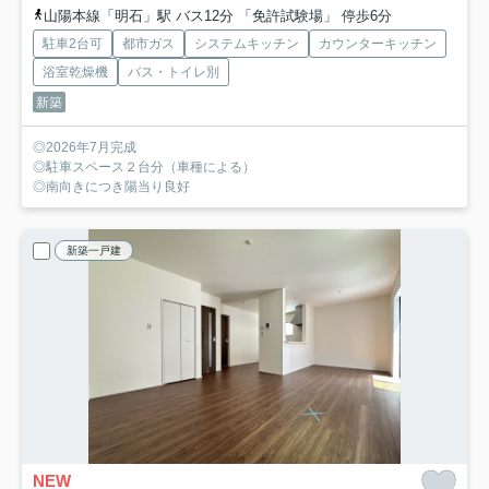
山陽本線「明石」駅 バス12分 「免許試験場」 停歩6分
駐車2台可
都市ガス
システムキッチン
カウンターキッチン
浴室乾燥機
バス・トイレ別
新築
◎2026年7月完成
◎駐車スペース２台分（車種による）
◎南向きにつき陽当り良好
新築一戸建
NEW