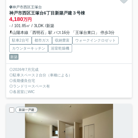
神戸市西区王塚台
神戸市西区王塚台6丁目新築戸建３号棟
4,180
万円
- / 101.85㎡ / 3LDK /新築
山陽本線「西明石」駅 バス16分 「王塚台東口」 停歩3分
駐車2台可
都市ガス
収納豊富
ウォークインクロゼット
カウンターキッチン
浴室乾燥機
新築
◎2026年7月完成
◎駐車スペース２台分（車種による）
◎長期優良住宅
◎ランドリースペース有
◎各居室にWIC
新築一戸建