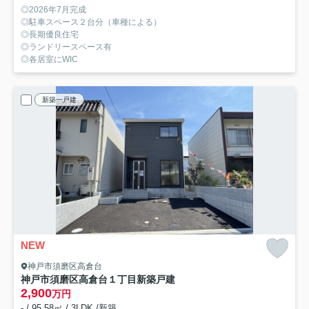
◎2026年7月完成
◎駐車スペース２台分（車種による）
◎長期優良住宅
◎ランドリースペース有
◎各居室にWIC
新築一戸建
NEW
神戸市須磨区高倉台
神戸市須磨区高倉台１丁目新築戸建
2,900
万円
- / 95.58㎡ / 3LDK /新築