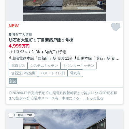
NEW
明石市大道町
明石市大道町１丁目新築戸建１号棟
4,999
万円
- / 113.93㎡ / 2LDK＋S(納戸) /予定
山陽電鉄本線「西新町」駅 徒歩11分
山陽本線「明石」駅 徒歩22分
都市ガス
システムキッチン
カウンターキッチン
食器洗い乾燥機
バス・トイレ別
電気有
新築
◎2026年10月完成予定 ◎山陽電鉄西新町駅まで徒歩11分 ◎JR明石駅
まで徒歩22分 ◎駐車スペース有（車種による）...
もっと見る
新築一戸建