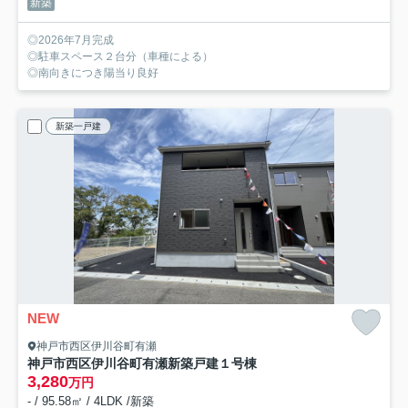
新築
◎2026年7月完成
◎駐車スペース２台分（車種による）
◎南向きにつき陽当り良好
新築一戸建
NEW
神戸市西区伊川谷町有瀬
神戸市西区伊川谷町有瀬新築戸建１号棟
3,280
万円
- / 95.58㎡ / 4LDK /新築