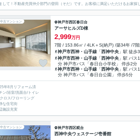
まして！不動産売買仲介部門の曽田（そだ）です。お客様に満足いただけるお家探
中古マンション
神戸市西区
春日台
アーサヒルズD棟
2,999
万円
7階 / 153.86㎡ / 4LK＋S(納戸) /築34年 /7
神戸市西神・山手線
「
西神中央
」駅 徒歩3
神戸市西神・山手線
「
西神中央
」駅 バス1
分 神戸市バス「春日台小学校」 停歩2分
神戸市西神・山手線
「
西神中央
」駅 バス1
分 神戸市バス「春日台公園」 停歩5分
025年8月リフォーム済
チン/浴室/洗面台/トイレ
/クロス/フローリング
静な住宅街
辺施設充実
中古マンション
神戸市西区
糀台
西神中央ウェステージ壱番館