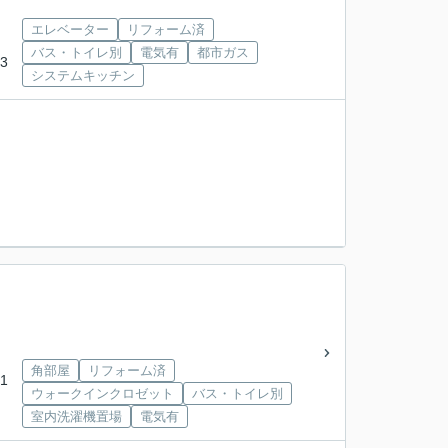
エレベーター
リフォーム済
バス・トイレ別
電気有
都市ガス
3
システムキッチン
角部屋
リフォーム済
1
ウォークインクロゼット
バス・トイレ別
室内洗濯機置場
電気有