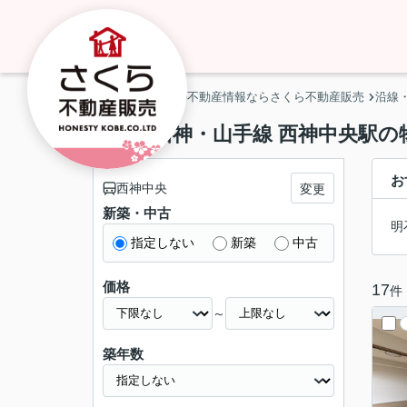
神戸市・明石市の不動産情報ならさくら不動産販売
沿線
神戸市西神・山手線 西神中央駅の
お
西神中央
変更
新築・中古
明
指定しない
新築
中古
価格
17
件
～
築年数