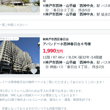
建
神戸市西神・山手線
「
西神中央
」駅 バス8
分 「春日台２丁目」 停歩5分
神戸市西神・山手線
「
西神中央
」駅 徒歩2
一度ご内覧ください！
中古マンション
神戸市西区
春日台
アバンドーネ西神春日台６号棟
1,990
万円
11階 / 87.48㎡ / 3LDK /築32年 /14階建
神戸市西神・山手線
「
西神中央
」駅 バス9
分 神姫バス「春日台３丁目」 停歩2分
ンドーネ西神春日台の物件ページをご覧いただきましてありがとうございます！
26年1月にリフォーム済のためお手入れ不要でお住まい頂けます。
室収納、WICもあり収納スペースが豊富となっております！
物件は11階で南向きバルコニーの為、陽当たり・通風・眺望良好です。
、空家となっておりますのでいつでも内覧可能です。