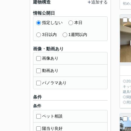
建物構造
追加する
初め
情報公開日
指定しない
本日
3日以内
1週間以内
画像・動画あり
画像あり
動画あり
◎2
パノラマあり
キッ
建具
条件
◎閑
◎周
条件
ペット相談
陽当り良好