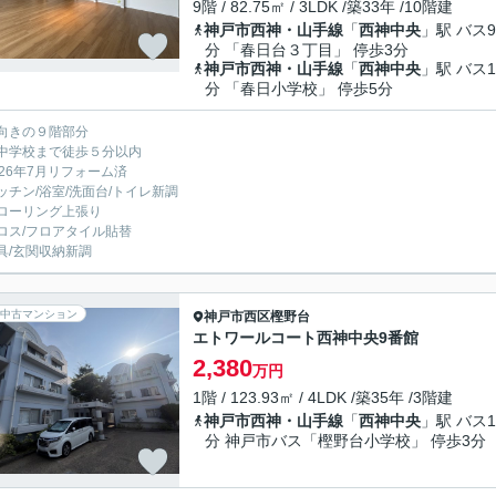
9階 / 82.75㎡ / 3LDK /築33年 /10階建
神戸市西神・山手線
「
西神中央
」駅 バス9
分 「春日台３丁目」 停歩3分
神戸市西神・山手線
「
西神中央
」駅 バス1
分 「春日小学校」 停歩5分
向きの９階部分
中学校まで徒歩５分以内
026年7月リフォーム済
ッチン/浴室/洗面台/トイレ新調
ローリング上張り
ロス/フロアタイル貼替
具/玄関収納新調
中古マンション
神戸市西区
樫野台
エトワールコート西神中央9番館
2,380
万円
1階 / 123.93㎡ / 4LDK /築35年 /3階建
神戸市西神・山手線
「
西神中央
」駅 バス1
分 神戸市バス「樫野台小学校」 停歩3分