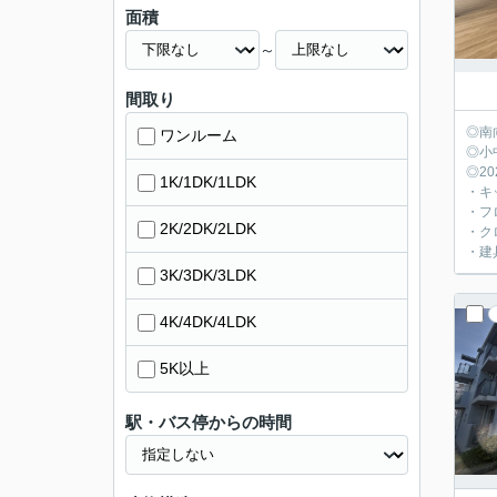
面積
～
間取り
◎南
ワンルーム
◎小
◎2
1K/1DK/1LDK
・キ
・フ
2K/2DK/2LDK
・ク
・建
3K/3DK/3LDK
4K/4DK/4LDK
5K以上
駅・バス停からの時間