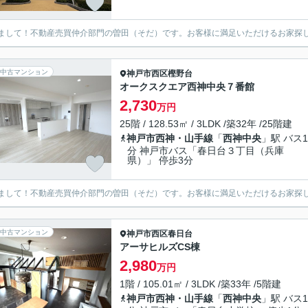
まして！不動産売買仲介部門の曽田（そだ）です。お客様に満足いただけるお家探
中古マンション
神戸市西区
樫野台
オークスクエア西神中央７番館
2,730
万円
25階 / 128.53㎡ / 3LDK /築32年 /25階建
神戸市西神・山手線
「
西神中央
」駅 バス1
分 神戸市バス「春日台３丁目（兵庫
県）」 停歩3分
まして！不動産売買仲介部門の曽田（そだ）です。お客様に満足いただけるお家探
中古マンション
神戸市西区
春日台
アーサヒルズCS棟
2,980
万円
1階 / 105.01㎡ / 3LDK /築33年 /5階建
神戸市西神・山手線
「
西神中央
」駅 バス1