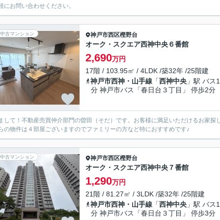
軽にお問い合わせください。
中古マンション
神戸市西区
樫野台
オーク・スクエア西神中央６番館
2,690
万円
17階 / 103.95㎡ / 4LDK /築32年 /25階建
神戸市西神・山手線
「
西神中央
」駅 バス1
分 神戸市バス「春日台３丁目」 停歩2分
まして！不動産売買仲介部門の曽田（そだ）です。お客様に満足いただけるお家探
らの物件は４部屋ございますのでファミリーの方など特におすすめです♪
中古マンション
神戸市西区
樫野台
オーク・スクエア西神中央７番館
1,290
万円
21階 / 81.27㎡ / 3LDK /築32年 /25階建
神戸市西神・山手線
「
西神中央
」駅 バス1
分 神戸市バス「春日台３丁目」 停歩3分