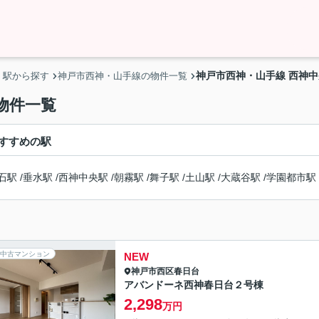
神戸市西神・山手線 西神
・駅から探す
神戸市西神・山手線の物件一覧
物件一覧
すすめの駅
石駅
/
垂水駅
/
西神中央駅
/
朝霧駅
/
舞子駅
/
土山駅
/
大蔵谷駅
/
学園都市駅
中古マンション
NEW
神戸市西区
春日台
アバンドーネ西神春日台２号棟
2,298
万円