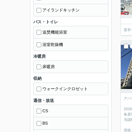
アイランドキッチン
バス・トイレ
是非
追焚機能浴室
浴室乾燥機
冷暖房
床暖房
収納
ウォークインクロゼット
アバ
通信・放送
20
CS
各居
当該
BS
現状