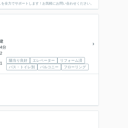
しを全力でサポートします！お気軽にお問い合わせください。
階建
4分
2
陽当り良好
エレベーター
リフォーム済
1
バス・トイレ別
バルコニー
フローリング