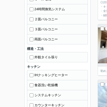
◎2
・キ
24時間換気システム
・全
・絨
２面バルコニー
３面バルコニー
両面バルコニー
構造・工法
外観タイル張り
キッチン
初め
IHクッキングヒーター
食器洗い乾燥機
システムキッチン
カウンターキッチン