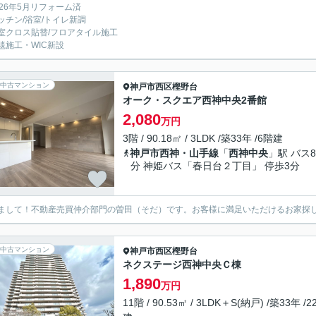
026年5月リフォーム済
ッチン/浴室/トイレ新調
室クロス貼替/フロアタイル施工
毯施工・WIC新設
中古マンション
神戸市西区
樫野台
オーク・スクエア西神中央2番館
2,080
万円
3階 / 90.18㎡ / 3LDK /築33年 /6階建
神戸市西神・山手線
「
西神中央
」駅 バス8
分 神姫バス「春日台２丁目」 停歩3分
まして！不動産売買仲介部門の曽田（そだ）です。お客様に満足いただけるお家探
中古マンション
神戸市西区
樫野台
ネクステージ西神中央Ｃ棟
1,890
万円
11階 / 90.53㎡ / 3LDK＋S(納戸) /築33年 /2