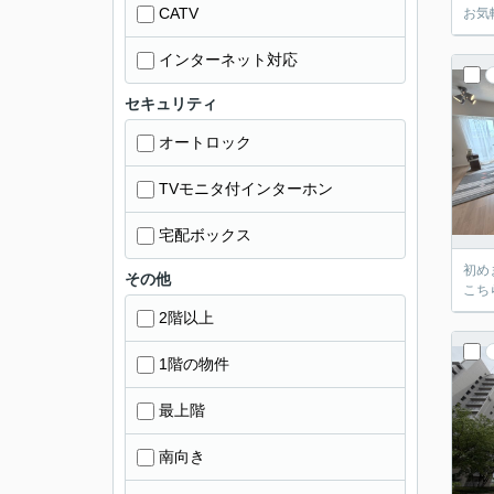
CATV
お気
インターネット対応
セキュリティ
オートロック
TVモニタ付インターホン
宅配ボックス
初め
その他
こち
2階以上
1階の物件
最上階
南向き