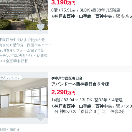
3,190
万円
6階 / 75.91㎡ / 3LDK /築38年 /15階建
神戸市西神・山手線
「
西神中央
」駅 徒歩
下鉄西神中央駅まで徒歩５分
向きの６階部分・両面バルコニー
026年9月リフォーム完了予定
ッチン/浴室/洗面台/トイレ新調
ロス全室/床材貼替
中古マンション
神戸市西区
春日台
アバンドーネ西神春日台６号棟
2,290
万円
14階 / 83.94㎡ / 3LDK /築32年 /14階建
神戸市西神・山手線
「
西神中央
」駅 バス9
分 神姫バス「春日台３丁目」 停歩2分
上階・南向き