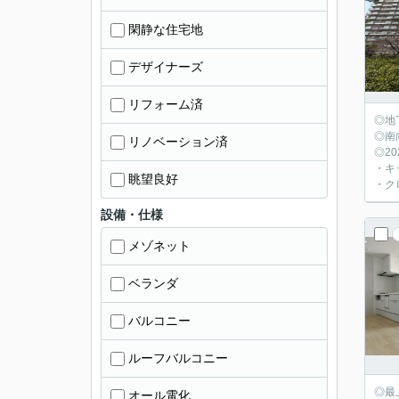
閑静な住宅地
デザイナーズ
リフォーム済
◎地
◎南
リノベーション済
◎2
・キ
眺望良好
・ク
設備・仕様
メゾネット
ベランダ
バルコニー
ルーフバルコニー
◎最
オール電化