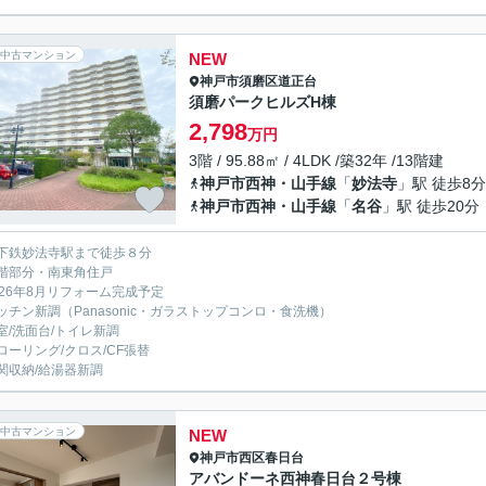
中古マンション
NEW
神戸市須磨区
道正台
須磨パークヒルズH棟
2,798
万円
3階 / 95.88㎡ / 4LDK /築32年 /13階建
神戸市西神・山手線
「
妙法寺
」駅 徒歩8分
神戸市西神・山手線
「
名谷
」駅 徒歩20分
下鉄妙法寺駅まで徒歩８分
階部分・南東角住戸
026年8月リフォーム完成予定
ッチン新調（Panasonic・ガラストップコンロ・食洗機）
室/洗面台/トイレ新調
ローリング/クロス/CF張替
関収納/給湯器新調
中古マンション
NEW
神戸市西区
春日台
アバンドーネ西神春日台２号棟