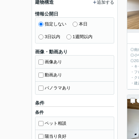
建物構造
追加する
情報公開日
指定しない
本日
3日以内
1週間以内
◎南
画像・動画あり
◎小
◎2
画像あり
・キ
・フ
動画あり
・ク
・建
パノラマあり
条件
条件
ペット相談
陽当り良好