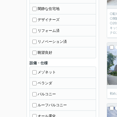
閑静な住宅地
◎駐
◎閑
デザイナーズ
◎2
キッ
リフォーム済
クロ
リノベーション済
眺望良好
設備・仕様
メゾネット
ベランダ
初め
バルコニー
ルーフバルコニー
オール電化