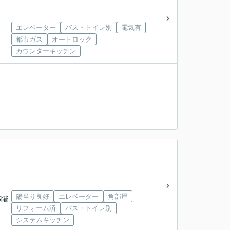
エレベーター
バス・トイレ別
電気有
都市ガス
オートロック
カウンターキッチン
陽当り良好
エレベーター
角部屋
5階
リフォーム済
バス・トイレ別
システムキッチン