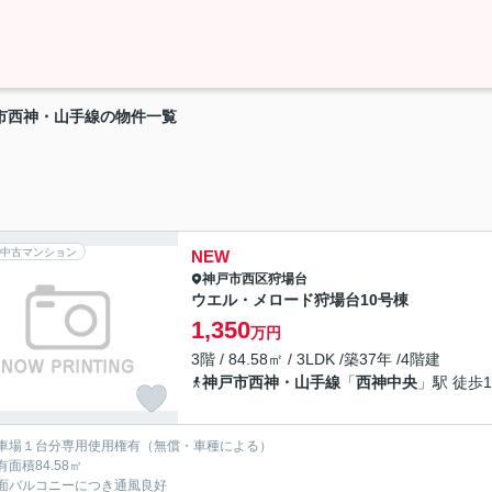
市西神・山手線の物件一覧
中古マンション
NEW
神戸市西区
狩場台
ウエル・メロード狩場台10号棟
1,350
万円
3階 / 84.58㎡ / 3LDK /築37年 /4階建
神戸市西神・山手線
「
西神中央
」駅 徒歩1
車場１台分専用使用権有（無償・車種による）
有面積84.58㎡
面バルコニーにつき通風良好