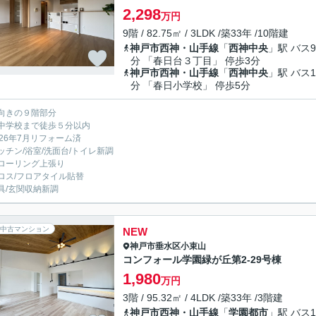
2,298
万円
9階 / 82.75㎡ / 3LDK /築33年 /10階建
神戸市西神・山手線
「
西神中央
」駅 バス9
分 「春日台３丁目」 停歩3分
神戸市西神・山手線
「
西神中央
」駅 バス1
分 「春日小学校」 停歩5分
向きの９階部分
中学校まで徒歩５分以内
026年7月リフォーム済
ッチン/浴室/洗面台/トイレ新調
ローリング上張り
ロス/フロアタイル貼替
具/玄関収納新調
中古マンション
NEW
神戸市垂水区
小束山
コンフォール学園緑が丘第2-29号棟
1,980
万円
3階 / 95.32㎡ / 4LDK /築33年 /3階建
神戸市西神・山手線
「
学園都市
」駅 バス1