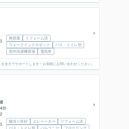
角部屋
リフォーム済
1
ウォークインクロゼット
バス・トイレ別
室内洗濯機置場
電気有
しを全力でサポートします！お気軽にお問い合わせください。
階建
4分
2
陽当り良好
エレベーター
リフォーム済
1
バス・トイレ別
バルコニー
フローリング