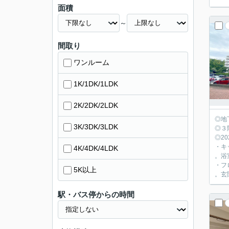
面積
～
間取り
ワンルーム
1K/1DK/1LDK
2K/2DK/2LDK
◎地
3K/3DK/3LDK
◎３
◎2
・キ
4K/4DK/4LDK
。浴
・フ
5K以上
。玄
駅・バス停からの時間