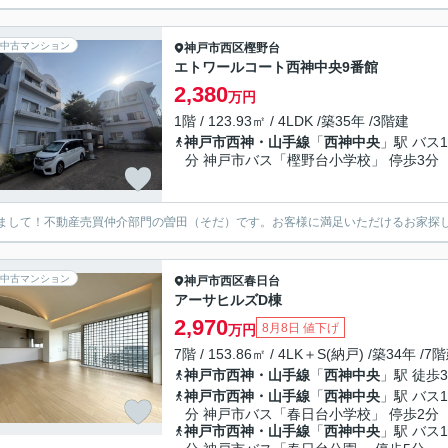
中古マンション
神戸市西区
樫野台
エトワールコート西神中央9番館
2,380
万円
1階 / 123.93㎡ / 4LDK /築35年 /3階建
神戸市西神・山手線
「
西神中央
」駅 バス1
分 神戸市バス「樫野台小学校」 停歩3分
まして！不動産売買仲介部門の曽田（そだ）です。お客様に満足いただけるお家探
中古マンション
神戸市西区
春日台
アーサヒルズD棟
2,970
8月8日 値下げ
万円
7階 / 153.86㎡ / 4LK＋S(納戸) /築34年 /7
神戸市西神・山手線
「
西神中央
」駅 徒歩3
神戸市西神・山手線
「
西神中央
」駅 バス1
分 神戸市バス「春日台小学校」 停歩2分
神戸市西神・山手線
「
西神中央
」駅 バス1