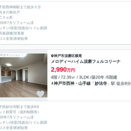
下鉄西神南駅まで徒歩５分
向きの角住戸
IC３ヵ所
026年7月リフォーム済
ッチン/浴室/洗面台/トイレ新調
具新調/配管更新
ロス全室/床材貼替
中古マンション
神戸市須磨区
横尾
メロディーハイム須磨フェルコリーナ
2,990
万円
4階 / 72.39㎡ / 3LDK /築20年 /5階建
神戸市西神・山手線
「
妙法寺
」駅 徒歩8分
下鉄妙法寺駅まで徒歩8分
ット飼育可（規約制限有）
026年7月リフォーム済
ッチン/浴室/洗面台/トイレ新調
ロス全室/床材貼替