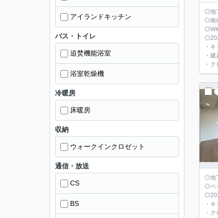
◎地
アイランドキッチン
◎南
◎W
バス・トイレ
◎2
・キ
追焚機能浴室
・建
・ク
浴室乾燥機
冷暖房
床暖房
収納
ウォークインクロゼット
通信・放送
◎地
CS
◎ペ
◎2
BS
・キ
・ク