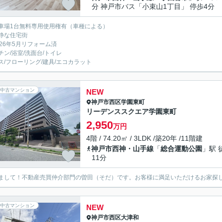
分 神戸市バス「小束山1丁目」 停歩4分
車場1台無料専用使用権有（車種による）
静な住宅街
026年5月リフォーム済
チン/浴室/洗面台/トイレ
ス/フローリング/建具/エコカラット
中古マンション
NEW
神戸市西区
学園東町
リーデンススクエア学園東町
2,950
万円
4階 / 74.20㎡ / 3LDK /築20年 /11階建
神戸市西神・山手線
「
総合運動公園
」駅 
11分
まして！不動産売買仲介部門の曽田（そだ）です。お客様に満足いただけるお家探
中古マンション
NEW
神戸市西区
大津和