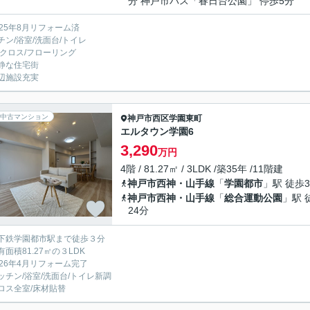
分 神戸市バス「春日台公園」 停歩5分
025年8月リフォーム済
チン/浴室/洗面台/トイレ
/クロス/フローリング
静な住宅街
辺施設充実
中古マンション
神戸市西区
学園東町
エルタウン学園6
3,290
万円
4階 / 81.27㎡ / 3LDK /築35年 /11階建
神戸市西神・山手線
「
学園都市
」駅 徒歩
神戸市西神・山手線
「
総合運動公園
」駅 
24分
下鉄学園都市駅まで徒歩３分
有面積81.27㎡の３LDK
026年4月リフォーム完了
ッチン/浴室/洗面台/トイレ新調
ロス全室/床材貼替