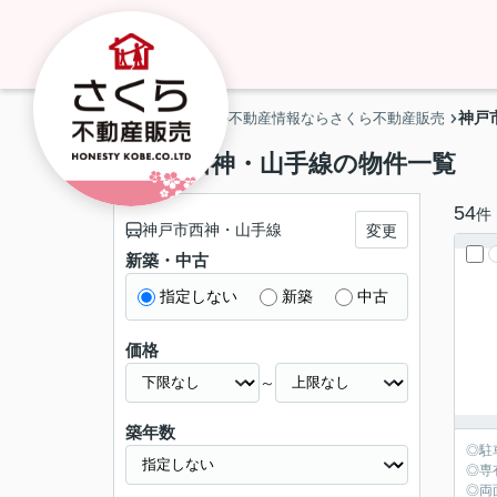
神戸
神戸市・明石市の不動産情報ならさくら不動産販売
神戸市西神・山手線の物件一覧
54
件
神戸市西神・山手線
変更
新築・中古
指定しない
新築
中古
価格
～
築年数
◎駐
◎専
◎両