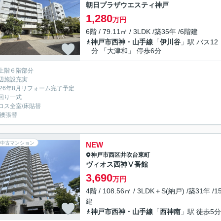
朝日プラザウエスティ神戸
1,280
万円
6階 / 79.11㎡ / 3LDK /築35年 /6階建
神戸市西神・山手線
「
伊川谷
」駅 バス12
分 「大津和」 停歩6分
上階６階部分
辺施設充実
026年8月リフォーム完了予定
回り一式
ロス全室/床貼替
/襖張替
中古マンション
NEW
神戸市西区
井吹台東町
ヴィオス西神Ⅴ番館
3,690
万円
4階 / 108.56㎡ / 3LDK＋S(納戸) /築31年 /1
建
神戸市西神・山手線
「
西神南
」駅 徒歩5分