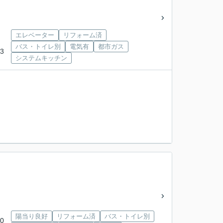
エレベーター
リフォーム済
バス・トイレ別
電気有
都市ガス
3
システムキッチン
陽当り良好
リフォーム済
バス・トイレ別
0