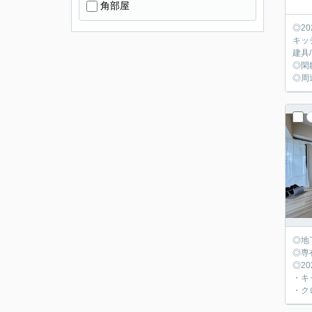
角部屋
◎2
キッ
建具
◎閑
◎周
◎地
◎専
◎2
・キ
・ク