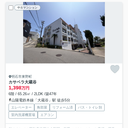
中古マンション
明石市東野町
カサベラ大蔵谷
1,398
万円
6階 / 65.26㎡ / 2LDK /築47年
山陽電鉄本線「大蔵谷」駅 徒歩5分
エレベーター
角部屋
リフォーム済
バス・トイレ別
室内洗濯機置場
エアコン