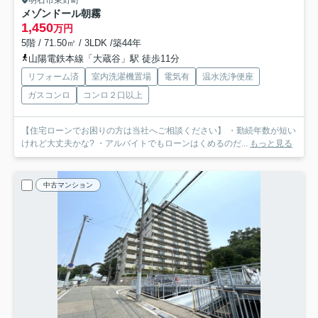
メゾンドール朝霧
1,450
万円
5階 / 71.50㎡ / 3LDK /築44年
山陽電鉄本線「大蔵谷」駅 徒歩11分
リフォーム済
室内洗濯機置場
電気有
温水洗浄便座
ガスコンロ
コンロ２口以上
【住宅ローンでお困りの方は当社へご相談ください】 ・勤続年数が短い
けれど大丈夫かな? ・アルバイトでもローンはくめるのだ...
もっと見る
中古マンション