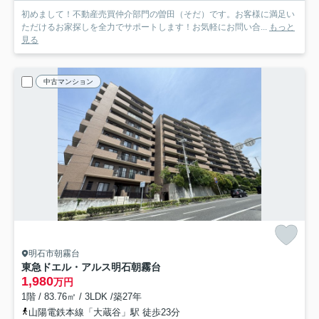
初めまして！不動産売買仲介部門の曽田（そだ）です。お客様に満足い
ただけるお家探しを全力でサポートします！お気軽にお問い合...
もっと
見る
中古マンション
明石市朝霧台
東急ドエル・アルス明石朝霧台
1,980
万円
1階 / 83.76㎡ / 3LDK /築27年
山陽電鉄本線「大蔵谷」駅 徒歩23分