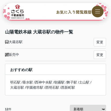
お気に入り
閲覧履歴
山陽電鉄本線 大蔵谷駅の物件一覧
大蔵谷駅
変更
販売中
変更
おすすめの駅
明石駅
/
垂水駅
/
西神中央駅
/
朝霧駅
/
舞子駅
/
土山駅
/
大蔵谷駅
/
学園都市駅
/
西明石駅
/
西新町駅
12
件