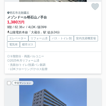
明石市北朝霧丘
メゾンドール明石山ノ手台
1,380
万円
9階 / 82.38㎡ / 4LDK /築39年
山陽電鉄本線「大蔵谷」駅 徒歩24分
エレベーター
リフォーム済
バス・トイレ別
室内洗濯機置場
電気有
都市ガス
◎９階部分・両面バルコニー
◎2025年月リフォーム済
・洗面台/トイレ/洗濯パン新調
・LDKフローリング/クロス貼替
中古マンション