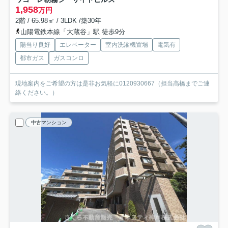
1,958
万円
2階 / 65.98㎡ / 3LDK /築30年
山陽電鉄本線「大蔵谷」駅 徒歩9分
陽当り良好
エレベーター
室内洗濯機置場
電気有
都市ガス
ガスコンロ
現地案内をご希望の方は是非お気軽に0120930667（担当高橋までご連
絡ください。）
中古マンション