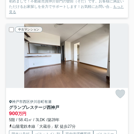
初めまして！不動産売買仲介部門の曽田（そだ）です。お客様に満足い
ただけるお家探しを全力でサポートします！お気軽にお問い合...
もっと
見る
中古マンション
神戸市西区伊川谷町有瀬
グランプレステージ西神戸
900
万円
5階 / 58.41㎡ / 3LDK /築28年
山陽電鉄本線「大蔵谷」駅 徒歩27分
陽当り良好
バス・トイレ別
室内洗濯機置場
バルコニー