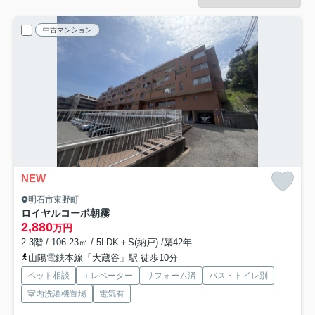
中古マンション
NEW
明石市東野町
ロイヤルコーポ朝霧
2,880
万円
2-3階 / 106.23㎡ / 5LDK＋S(納戸) /築42年
山陽電鉄本線「大蔵谷」駅 徒歩10分
ペット相談
エレベーター
リフォーム済
バス・トイレ別
室内洗濯機置場
電気有