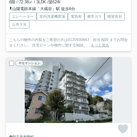
6階 / 72.38㎡ / 3LDK /築52年
山陽電鉄本線「大蔵谷」駅 徒歩6分
エレベーター
室内洗濯機置場
電気有
都市ガス
眺望良好
公共下水
こちらの物件の内覧をご希望の方は0120930667 担当 稲田 までお問合
せください。 住宅ローンや物件に関する相談、...
もっと見る
中古マンション
明石市東野町