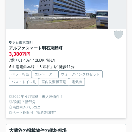
明石市東野町
アルファスマート明石東野町
3,380
万円
7階 / 61.48㎡ / 2LDK /築1年
山陽電鉄本線「大蔵谷」駅 徒歩11分
ペット相談
エレベーター
ウォークインクロゼット
バス・トイレ別
室内洗濯機置場
電気有
◎2025年４月完成！未入居物件！
◎8階建７階部分
◎南西向きバルコニー
◎ペット飼育可（規約制限有）
大蔵谷の掲載物件の価格相場