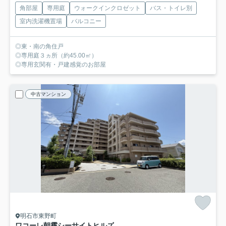
角部屋
専用庭
ウォークインクロゼット
バス・トイレ別
室内洗濯機置場
バルコニー
◎東・南の角住戸
◎専用庭３ヵ所（約45.00㎡）
◎専用玄関有・戸建感覚のお部屋
中古マンション
明石市東野町
ワコーレ朝霧シーサイトヒルズ