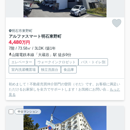
明石市東野町
アルファスマート明石東野町
4,480
万円
7階 / 73.58㎡ / 3LDK /築1年
山陽電鉄本線「大蔵谷」駅 徒歩9分
エレベーター
ウォークインクロゼット
バス・トイレ別
室内洗濯機置場
独立洗面台
食品庫
初めまして！不動産売買仲介部門の曽田（そだ）です。お客様に満足い
ただけるお家探しを全力でサポートします！お気軽にお問い合...
もっと
見る
中古マンション