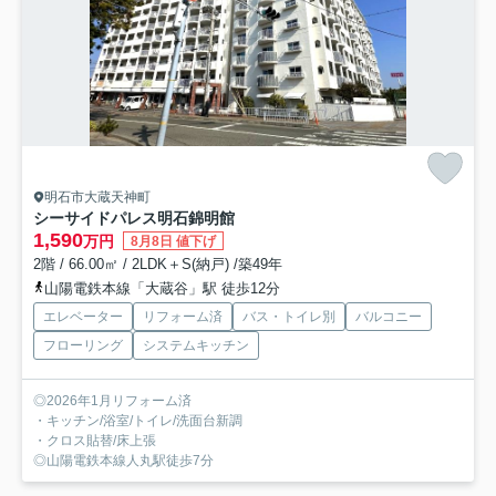
明石市大蔵天神町
シーサイドパレス明石錦明館
1,590
万円
8月8日 値下げ
2階 / 66.00㎡ / 2LDK＋S(納戸) /築49年
山陽電鉄本線「大蔵谷」駅 徒歩12分
エレベーター
リフォーム済
バス・トイレ別
バルコニー
フローリング
システムキッチン
◎2026年1月リフォーム済
・キッチン/浴室/トイレ/洗面台新調
・クロス貼替/床上張
◎山陽電鉄本線人丸駅徒歩7分