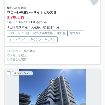
明石市東野町
ワコーレ朝霧シーサイトヒルズⅢ
1,780
万円
1階 / 61.10㎡ / 3LDK /築27年
山陽電鉄本線「大蔵谷」駅 徒歩10分
バス・トイレ別
室内洗濯機置場
電気有
都市ガス
オートロック
カウンターキッチン
◎１階部分・専用庭有
◎人丸小学校区
◎閑静な住宅街
中古マンション