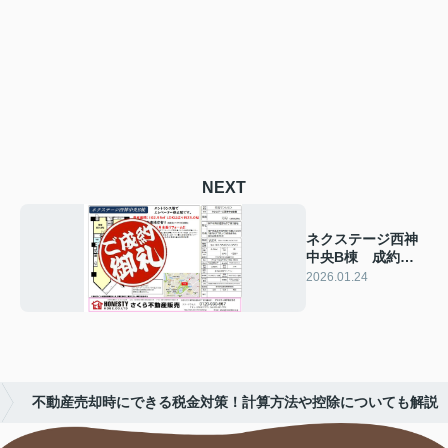
NEXT
ネクステージ西神
中央B棟 成約致
しました！ 2026
2026.01.24
年1月24日(土)
不動産売却時にできる税金対策！計算方法や控除についても解説