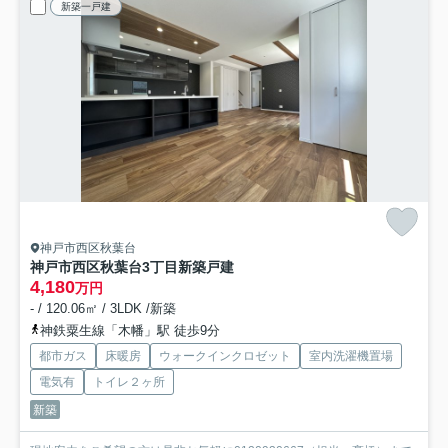
新築一戸建
神戸市西区秋葉台
神戸市西区秋葉台3丁目新築戸建
4,180
万円
- / 120.06㎡ / 3LDK /新築
神鉄粟生線「木幡」駅 徒歩9分
都市ガス
床暖房
ウォークインクロゼット
室内洗濯機置場
電気有
トイレ２ヶ所
新築