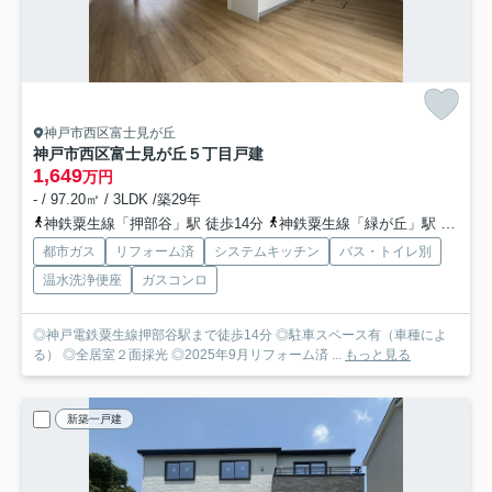
神戸市西区富士見が丘
神戸市西区富士見が丘５丁目戸建
1,649
万円
- / 97.20㎡ / 3LDK /築29年
神鉄粟生線「押部谷」駅 徒歩14分
神鉄粟生線「緑が丘」駅 徒歩17分
都市ガス
リフォーム済
システムキッチン
バス・トイレ別
温水洗浄便座
ガスコンロ
◎神戸電鉄粟生線押部谷駅まで徒歩14分 ◎駐車スペース有（車種によ
る） ◎全居室２面採光 ◎2025年9月リフォーム済 ...
もっと見る
新築一戸建