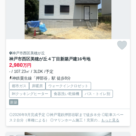
神戸市西区美穂が丘
神戸市西区美穂が丘４丁目新築戸建16号地
2,980
万円
- / 107.23㎡ / 3LDK /予定
神鉄粟生線「押部谷」駅 徒歩8分
都市ガス
床暖房
ウォークインクロゼット
IHクッキングヒーター
食器洗い乾燥機
バス・トイレ別
新築
◎2026年9月完成予定 ◎神戸電鉄押部谷駅まで徒歩８分 ◎駐車スペー
ス２台分（車種による） ◎マリンホーム施工！充実の...
もっと見る