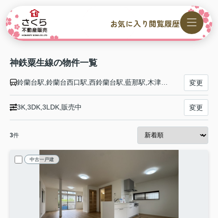
お気に入り
閲覧履歴
神鉄粟生線の物件一覧
鈴蘭台駅,鈴蘭台西口駅,西鈴蘭台駅,藍那駅,木津駅,木幡駅,栄駅,押部谷駅,緑が丘駅,広野ゴルフ場前駅,志染駅,恵比須駅,三木上の丸駅,三木駅,大村駅,樫山駅,市場駅,小野駅,葉多駅,粟生駅
変更
3K,3DK,3LDK,販売中
変更
3
件
中古一戸建