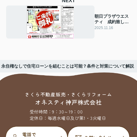
NEXT
朝日プラザウエス
ティ 成約致しま
した！ 2025年11
2025.11.16
月16日(日)
永住権なしで住宅ローンを組むことは可能？条件と対策について解説
さくら不動産販売・さくらリフォーム
オネスティ神戸株式会社
受付時間：
9：30～19：00
定休日：
毎週水曜日及び第1・3火曜日