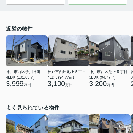
近隣の物件
神戸市西区伊川谷町潤和
神戸市西区池上５丁目
神戸市西区池上５丁目
4LDK (101.85㎡)
4LDK (94.77㎡)
3LDK (94.77㎡)
3
3,999
3,100
3,200
万円
万円
万円
よく見られている物件