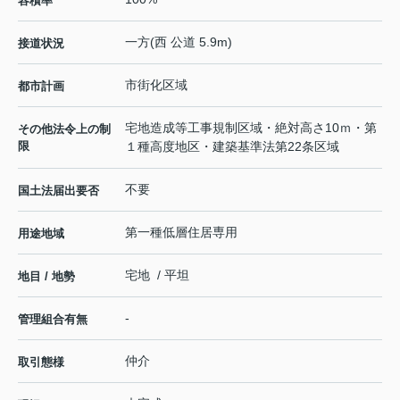
容積率
一方(西 公道 5.9m)
接道状況
市街化区域
都市計画
宅地造成等工事規制区域・絶対高さ10ｍ・第
その他法令上の制
限
１種高度地区・建築基準法第22条区域
不要
国土法届出要否
第一種低層住居専用
用途地域
宅地 / 平坦
地目 / 地勢
-
管理組合有無
仲介
取引態様