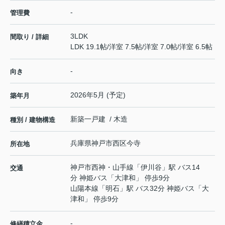
-
管理費
3LDK
間取り / 詳細
LDK 19.1帖
/
洋室 7.5帖
/
洋室 7.0帖
/
洋室 6.5帖
-
向き
2026年5月 (予定)
築年月
新築一戸建 / 木造
種別 / 建物構造
兵庫県
神戸市西区
今寺
所在地
神戸市西神・山手線
「
伊川谷
」駅 バス14
交通
分 神姫バス「大津和」 停歩9分
山陽本線
「
明石
」駅 バス32分 神姫バス「大
津和」 停歩9分
-
修繕積立金