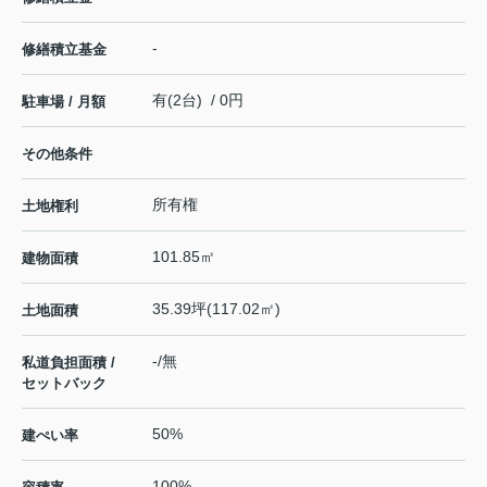
-
修繕積立基金
有(2台) / 0円
駐車場 / 月額
その他条件
所有権
土地権利
101.85㎡
建物面積
35.39坪(117.02㎡)
土地面積
-/無
私道負担面積 /
セットバック
50%
建ぺい率
100%