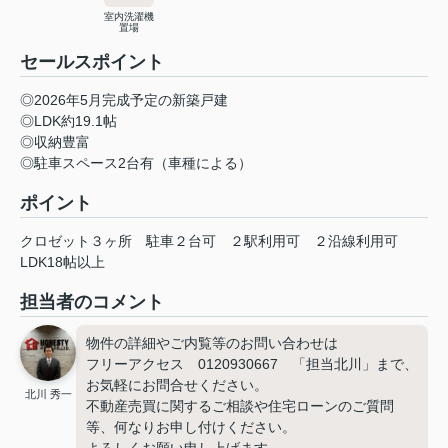
室内洗濯機
置場
セールスポイント
◎2026年5月完成予定の新築戸建
◎LDK約19.1帖
◎収納豊富
◎駐車スペース2台有（車種による）
ポイント
クロゼット３ヶ所
駐車２台可
２駅利用可
２沿線利用可
LDK18帖以上
担当者のコメント
物件の詳細やご内覧等のお問い合わせは
フリーアクセス 0120930667 「担当北川」まで、
お気軽にお問合せください。
北川 秀一
不動産売買に関するご相談や住宅ローンのご質問
等、何なりお申し付けください。