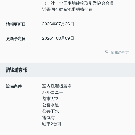
（一社）全国宅地建物取引業協会会員
近畿圏不動産流通機構会員
2026年07月26日
情報更新日
2026年08月09日
更新予定日
情報の見方
詳細情報
室内洗濯機置場
設備条件
バルコニー
都市ガス
公営水道
公共下水
電気有
駐車2台可