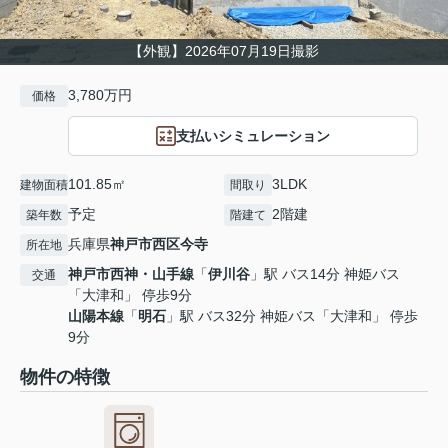
【外観】2026年07月19日撮影
3,780万円
価格
支払いシミュレーション
101.85㎡
3LDK
建物面積
間取り
予定
2階建
築年数
階建て
兵庫県
神戸市西区
今寺
所在地
神戸市西神・山手線
「
伊川谷
」駅 バス14分 神姫バス
交通
「大津和」 停歩9分
山陽本線
「
明石
」駅 バス32分 神姫バス「大津和」 停歩
9分
物件の特徴