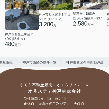
明石市中朝霧丘
神戸市西区宮下３丁目
2LDK＋S(納戸) (93.42㎡)
5LDK (127.86㎡)
2,580
3,280
万円
万円
神戸市西区王塚台２丁目
4DK (65.61㎡)
480
万円
動産販売
神戸市西区の物件一覧
神戸市西区今寺新築戸建
さくら不動産販売・さくらリフォーム
オネスティ神戸株式会社
受付時間：
9：30～19：00
定休日：
毎週水曜日及び第1・3火曜日