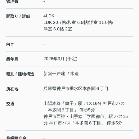
-
管理費
4LDK
間取り / 詳細
LDK 20.7帖
/
和室 6.5帖
/
洋室 11.0帖
/
洋室 6.0帖 2室
-
向き
2026年3月 (予定)
築年月
新築一戸建 / 木造
種別 / 建物構造
兵庫県
神戸市垂水区
本多聞
６丁目
所在地
山陽本線
「
舞子
」駅 バス16分 神戸市バス
交通
「本多聞６丁目」 停歩5分
神戸市西神・山手線
「
学園都市
」駅 バス15
分 神戸市バス「本多聞６丁目」 停歩5分
-
修繕積立金