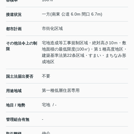
容積率
一方(南東 公道 6.0m 間口 6.7m)
接道状況
市街化区域
都市計画
宅地造成等工事規制区域・絶対高さ10ｍ・敷
その他法令上の制
限
地面積の最低限度(100㎡)・第１種高度地区・
建築基準法第22条区域・すまい・まちなみ形
成地区
不要
国土法届出要否
第一種低層住居専用
用途地域
宅地 / -
地目 / 地勢
-
管理組合有無
仲介
取引態様