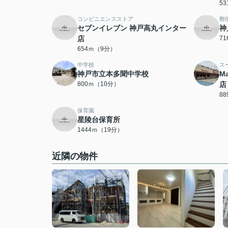
5
コンビニエンスストア
郵
セブンイレブン 神戸高丸インター
神
店
7
654ｍ（9分）
中学校
ス
神戸市立本多聞中学校
M
800ｍ（10分）
店
8
保育園
星陵台保育所
1444ｍ（19分）
近隣の物件