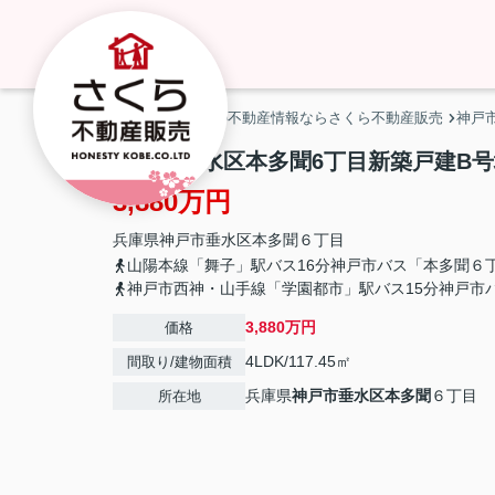
神戸市・明石市の不動産情報ならさくら不動産販売
神戸
神戸市垂水区本多聞6丁目新築戸建B号
3,880万円
兵庫県
神戸市垂水区
本多聞
６丁目
山陽本線「舞子」駅バス16分神戸市バス「本多聞６
神戸市西神・山手線「学園都市」駅バス15分神戸市
3,880万円
価格
4LDK/117.45㎡
間取り/建物面積
兵庫県
神戸市垂水区
本多聞
６丁目
所在地