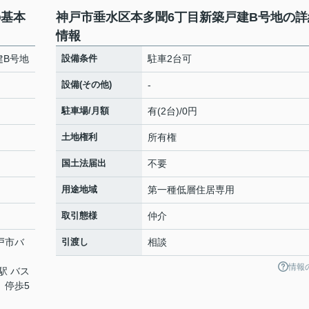
の基本
神戸市垂水区本多聞6丁目新築戸建B号地の詳
情報
建B号地
設備条件
駐車2台可
設備(その他)
-
駐車場/月額
有(2台)/0円
土地権利
所有権
国土法届出
不要
用途地域
第一種低層住居専用
取引態様
仲介
神戸市バ
引渡し
相談
情報
駅 バス
 停歩5