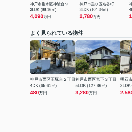
神戸市垂水区神陵台９丁目
神戸市垂水区名谷町
3LDK (99.16㎡)
3LDK (104.34㎡)
4
4,090
2,780
1
万円
万円
よく見られている物件
神戸市西区王塚台２丁目
神戸市西区宮下３丁目
明石
4DK (65.61㎡)
5LDK (127.86㎡)
2LDK
480
3,280
2,58
万円
万円