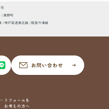
宮市
台
東野町
線
神戸高速南北線
阪急今津線
リフォームを
お考えの方へ