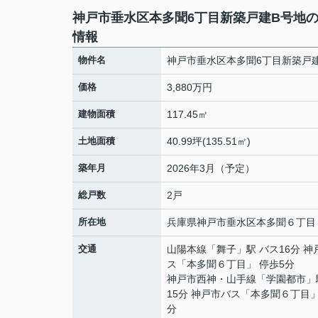
神戸市垂水区本多聞6丁目新築戸建B号地
情報
物件名
神戸市垂水区本多聞6丁目新築戸
価格
3,880万円
建物面積
117.45㎡
土地面積
40.99坪(135.51㎡)
築年月
2026年3月（予定）
総戸数
2戸
所在地
兵庫県
神戸市垂水区
本多聞
６丁目
交通
山陽本線
「
舞子
」駅 バス16分 
ス「本多聞６丁目」 停歩5分
神戸市西神・山手線
「
学園都市
」
15分 神戸市バス「本多聞６丁目」
分