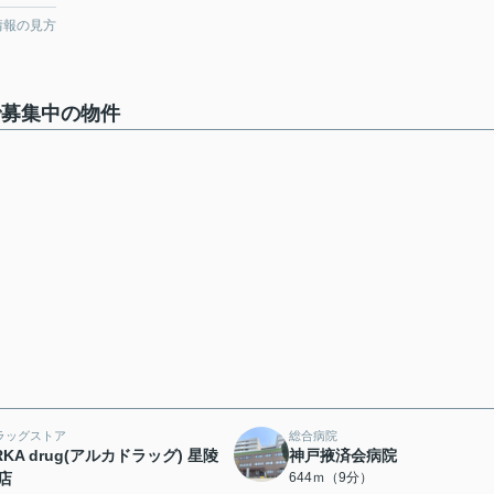
情報の見方
で募集中の物件
ラッグストア
総合病院
RKA drug(アルカドラッグ) 星陵
神戸掖済会病院
店
644ｍ（9分）