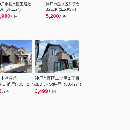
神戸市垂水区王居殿１丁目
神戸市垂水区舞子台１丁目
DK (86.11㎡)
3SLDK (115.93㎡)
,980
5,280
万円
万円
市中朝霧丘
神戸市西区二ツ屋１丁目
＋S(納戸) (93.42㎡)
3LDK＋S(納戸) (89.42㎡)
0
3,499
万円
万円