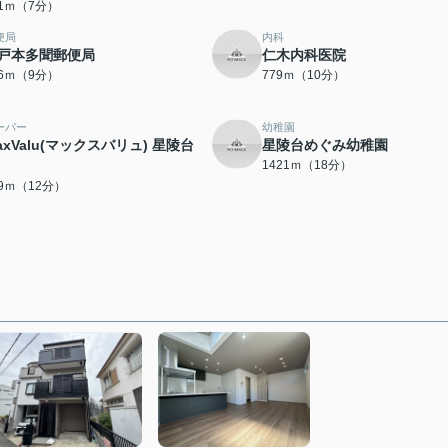
31ｍ（7分）
便局
内科
戸本多聞郵便局
仁木内科医院
16ｍ（9分）
779ｍ（10分）
ーパー
幼稚園
axValu(マックスバリュ) 星陵台
星陵台めぐみ幼稚園
1421ｍ（18分）
89ｍ（12分）