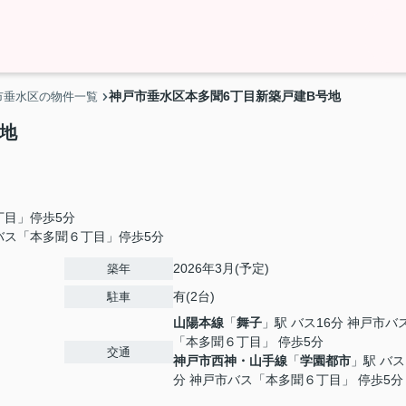
神戸市垂水区本多聞6丁目新築戸建B号地
市垂水区の物件一覧
地
丁目」停歩5分
バス「本多聞６丁目」停歩5分
2026年3月(予定)
築年
有(2台)
駐車
山陽本線
「
舞子
」駅 バス16分 神戸市バ
「本多聞６丁目」 停歩5分
交通
神戸市西神・山手線
「
学園都市
」駅 バス
分 神戸市バス「本多聞６丁目」 停歩5分