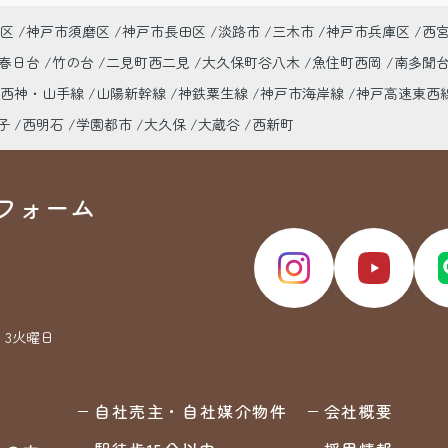
区
神戸市須磨区
神戸市長田区
淡路市
三木市
神戸市兵庫区
西
春日台
竹の台
二見町西二見
大久保町谷八木
魚住町西岡
南多聞
市西神・山手線
山陽新幹線
神鉄粟生線
神戸市海岸線
神戸高速東西
子
西明石
学園都市
大久保
大蔵谷
西新町
フォーム
・3火曜日
自社売主・自社媒介物件
会社概要