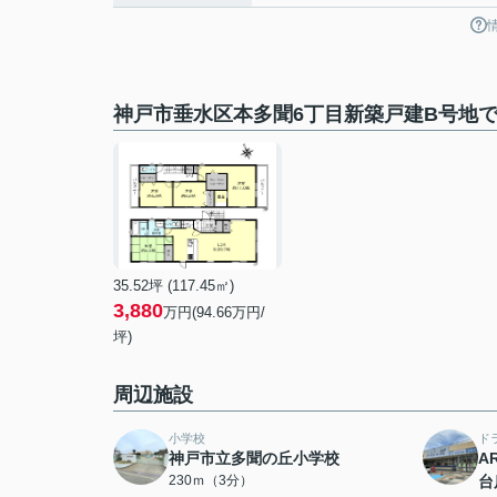
神戸市垂水区本多聞6丁目新築戸建B号地
35.52坪 (117.45㎡)
3,880
万円(94.66万円/
坪)
周辺施設
小学校
ド
神戸市立多聞の丘小学校
A
230ｍ（3分）
台