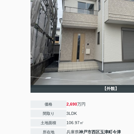
【外観】
2,690
万円
価格
3LDK
間取り
106.97㎡
土地面積
兵庫県
神戸市西区
玉津町今津
所在地