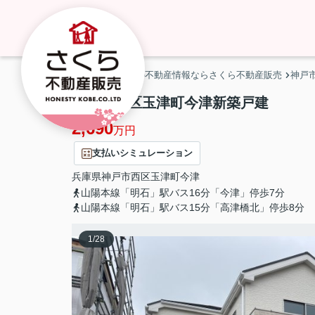
神戸市・明石市の不動産情報ならさくら不動産販売
神戸
神戸市西区玉津町今津新築戸建
2,690
万円
支払いシミュレーション
兵庫県
神戸市西区
玉津町今津
山陽本線「明石」駅バス16分「今津」停歩7分
山陽本線「明石」駅バス15分「高津橋北」停歩8分
1
/
28