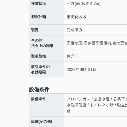
一方(南 私道 4.2m)
接道状況
市街化区域
都市計画
完成済み
現況
その他
高度地区/高さ最高限度有/敷地面
法令上の制限
仲介
取引態様
取引条件の
2026年08月21日
有効期限
設備条件
設備条件
プロパンガス / 公営水道 / 公共下水
水洗浄便座 / トイレ２ヶ所 / 独立
路
設備(その他)
-