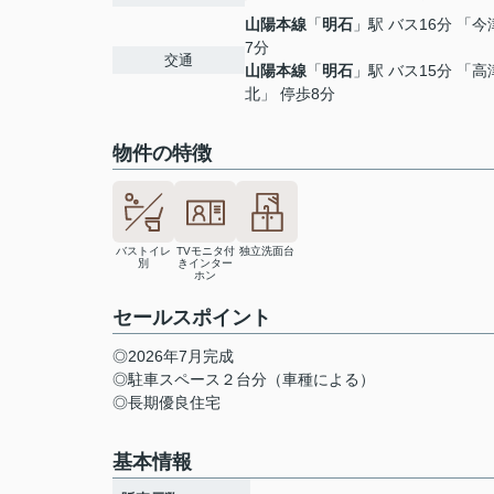
山陽本線
「
明石
」駅 バス16分 「今
7分
交通
山陽本線
「
明石
」駅 バス15分 「高
北」 停歩8分
物件の特徴
バストイレ
TVモニタ付
独立洗面台
別
きインター
ホン
セールスポイント
◎2026年7月完成
◎駐車スペース２台分（車種による）
◎長期優良住宅
基本情報