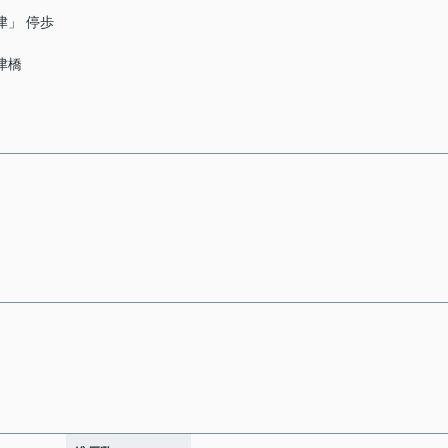
津」 停歩
津橋