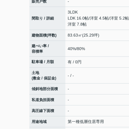
-
販売戸数
3LDK
LDK 16.0帖
/
洋室 4.5帖
/
洋室 5.2帖
間取り / 詳細
洋室 7.8帖
83.63㎡(25.29坪)
建物面積(坪数)
建ぺい率 /
40%/80%
容積率
駐車場 / 月額
有 / 0円
土地
- / -
(敷金 / 保証金)
-
傾斜地部分面積
-
私道負担面積
-
高圧線下面積
第一種低層住居専用
用途地域