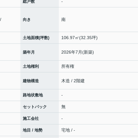
-
総戸数
/
南
向き
106.97㎡(32.35坪)
土地面積(坪数)
2026年7月(新築)
築年月
所有権
土地権利
木造 / 2階建
建物構造
-
路地状敷地
無
セットバック
-
施工会社
宅地 / -
地目 / 地勢