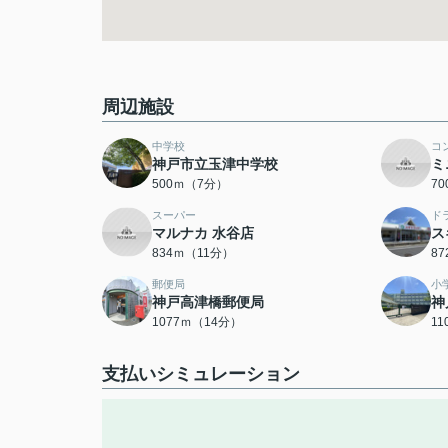
周辺施設
中学校
コ
神戸市立玉津中学校
ミ
500ｍ（7分）
7
スーパー
ド
マルナカ 水谷店
ス
834ｍ（11分）
8
郵便局
小
神戸高津橋郵便局
神
1077ｍ（14分）
1
支払いシミュレーション