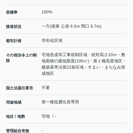
100%
容積率
一方(南東 公道 6.0m 間口 6.7m)
接道状況
市街化区域
都市計画
宅地造成等工事規制区域・絶対高さ10ｍ・敷
その他法令上の制
限
地面積の最低限度(100㎡)・第１種高度地区・
建築基準法第22条区域・すまい・まちなみ形
成地区
不要
国土法届出要否
第一種低層住居専用
用途地域
宅地 / -
地目 / 地勢
-
管理組合有無