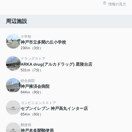
情報の見方
周辺施設
小学校
神戸市立多聞の丘小学校
230ｍ（3分）
ドラッグストア
ARKA drug(アルカドラッグ) 星陵台店
531ｍ（7分）
総合病院
神戸掖済会病院
644ｍ（9分）
コンビニエンスストア
セブンイレブン 神戸高丸インター店
654ｍ（9分）
郵便局
神戸本多聞郵便局