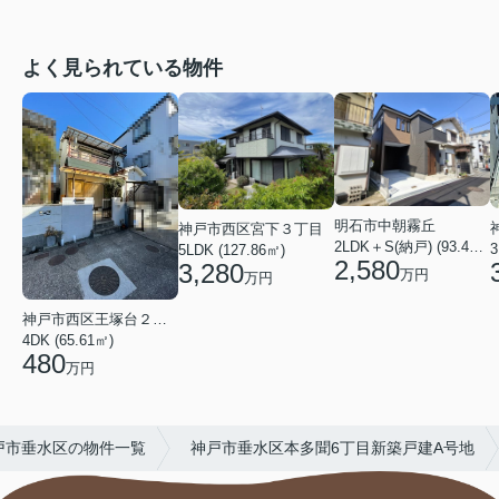
よく見られている物件
明石市中朝霧丘
神戸市西区宮下３丁目
2LDK＋S(納戸) (93.42㎡)
5LDK (127.86㎡)
2,580
3,280
万円
万円
神戸市西区王塚台２丁目
4DK (65.61㎡)
480
万円
戸市垂水区の物件一覧
神戸市垂水区本多聞6丁目新築戸建A号地