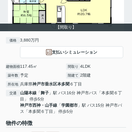
【間取り】
3,880万円
価格
支払いシミュレーション
117.45㎡
4LDK
建物面積
間取り
予定
2階建
築年数
階建て
兵庫県
神戸市垂水区
本多聞
６丁目
所在地
山陽本線
「
舞子
」駅 バス16分 神戸市バス「本多聞６丁
交通
目」 停歩5分
神戸市西神・山手線
「
学園都市
」駅 バス15分 神戸市バ
ス「本多聞６丁目」 停歩5分
物件の特徴