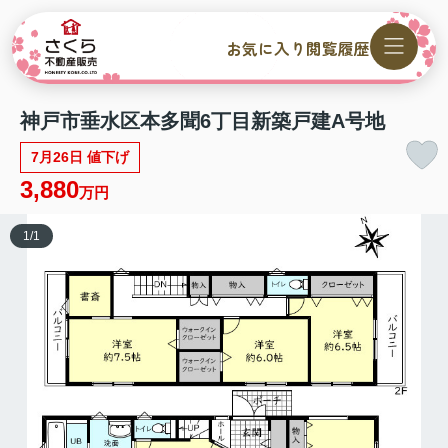
お気に入り
閲覧履歴
神戸市垂水区本多聞6丁目新築戸建A号地
7月26日 値下げ
3,880
万円
1
/
1