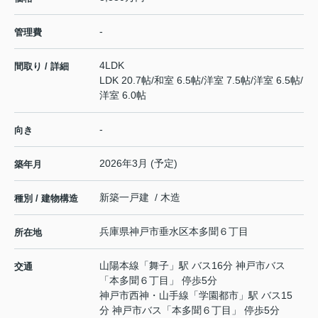
-
管理費
4LDK
間取り / 詳細
LDK 20.7帖
/
和室 6.5帖
/
洋室 7.5帖
/
洋室 6.5帖
/
洋室 6.0帖
-
向き
2026年3月 (予定)
築年月
新築一戸建 / 木造
種別 / 建物構造
兵庫県
神戸市垂水区
本多聞
６丁目
所在地
山陽本線
「
舞子
」駅 バス16分 神戸市バス
交通
「本多聞６丁目」 停歩5分
神戸市西神・山手線
「
学園都市
」駅 バス15
分 神戸市バス「本多聞６丁目」 停歩5分