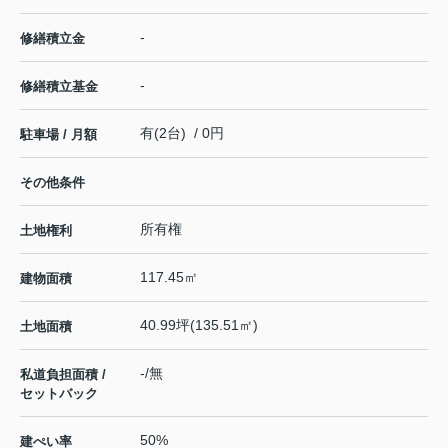
-
修繕積立金
-
修繕積立基金
有(2台) / 0円
駐車場 / 月額
その他条件
所有権
土地権利
117.45㎡
建物面積
40.99坪(135.51㎡)
土地面積
-/無
私道負担面積 /
セットバック
50%
建ぺい率