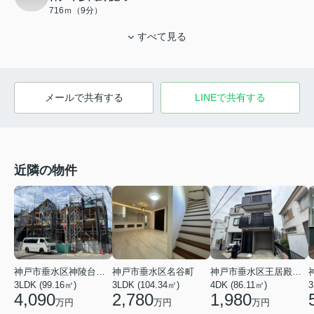
716ｍ（9分）
すべて見る
メールで共有する
LINEで共有する
近隣の物件
神戸市垂水区神陵台９丁目
神戸市垂水区名谷町
神戸市垂水区王居殿１丁目
3LDK (99.16㎡)
3LDK (104.34㎡)
4DK (86.11㎡)
3
4,090
2,780
1,980
万円
万円
万円