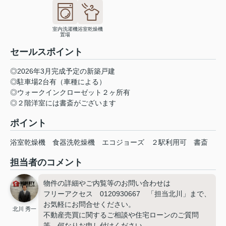
室内洗濯機
浴室乾燥機
置場
セールスポイント
◎2026年3月完成予定の新築戸建
◎駐車場2台有（車種による）
◎ウォークインクローゼット２ヶ所有
◎２階洋室には書斎がございます
ポイント
浴室乾燥機
食器洗乾燥機
エコジョーズ
２駅利用可
書斎
担当者のコメント
物件の詳細やご内覧等のお問い合わせは
フリーアクセス 0120930667 「担当北川」まで、
お気軽にお問合せください。
北川 秀一
不動産売買に関するご相談や住宅ローンのご質問
等、何なりお申し付けください。