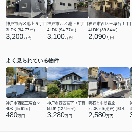
神戸市西区池上５丁目
神戸市西区池上５丁目
神戸市西区王塚台１丁
3LDK (94.77㎡)
4LDK (94.77㎡)
4LDK (89.84㎡)
3,200
3,100
2,090
万円
万円
万円
よく見られている物件
神戸市西区王塚台２丁目
神戸市西区宮下３丁目
明石市中朝霧丘
4DK (65.61㎡)
5LDK (127.86㎡)
2LDK＋S(納戸) (93.42㎡)
480
3,280
2,580
万円
万円
万円