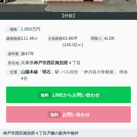
【外観】
1,850万円
価格
111.48㎡
43.86坪
4LDK
建物面積
土地面積
間取り
(145.02㎡)
築47年
築年数
兵庫県
神戸市西区
南別府
４丁目
所在地
山陽本線
「
明石
」駅 バス20分 「伊川谷小学校前」 停歩
交通
4分
LINEからお問い合わせ
無料
お問い合わせ
無料
神戸市西区南別府４丁目戸建の販売中物件