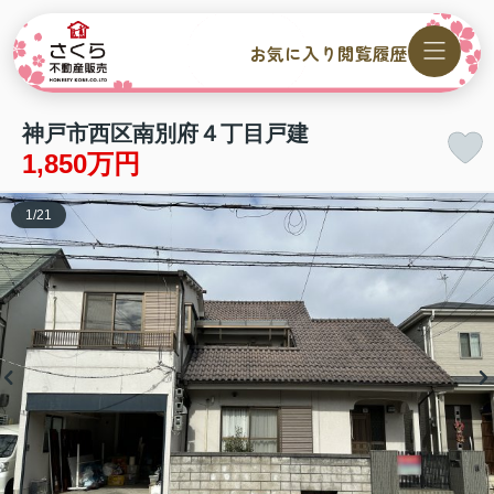
お気に入り
閲覧履歴
神戸市西区南別府４丁目戸建
1,850万円
1
/
21