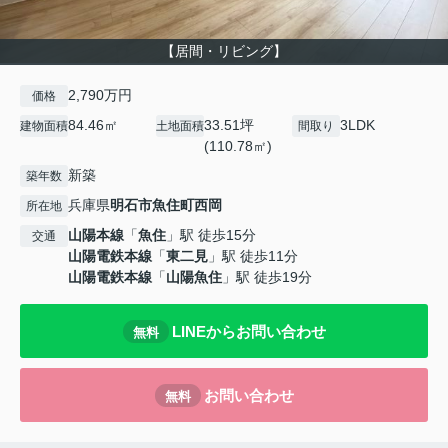
【居間・リビング】
2,790万円
価格
84.46㎡
33.51坪
3LDK
建物面積
土地面積
間取り
(110.78㎡)
新築
築年数
兵庫県
明石市
魚住町西岡
所在地
山陽本線
「
魚住
」駅 徒歩15分
交通
山陽電鉄本線
「
東二見
」駅 徒歩11分
山陽電鉄本線
「
山陽魚住
」駅 徒歩19分
LINEからお問い合わせ
無料
お問い合わせ
無料