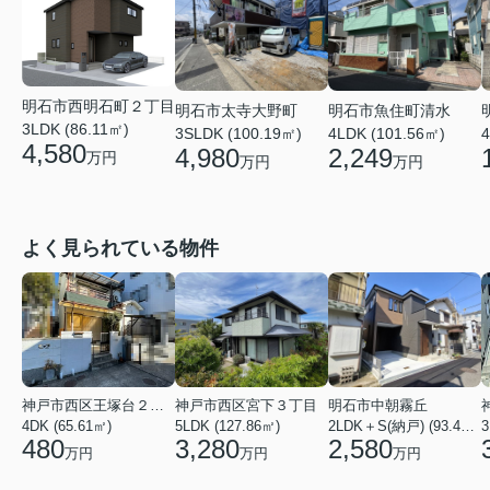
明石市西明石町２丁目
明石市太寺大野町
明石市魚住町清水
3LDK (86.11㎡)
3SLDK (100.19㎡)
4LDK (101.56㎡)
4
4,580
4,980
2,249
万円
万円
万円
よく見られている物件
神戸市西区王塚台２丁目
神戸市西区宮下３丁目
明石市中朝霧丘
4DK (65.61㎡)
5LDK (127.86㎡)
2LDK＋S(納戸) (93.42㎡)
480
3,280
2,580
万円
万円
万円