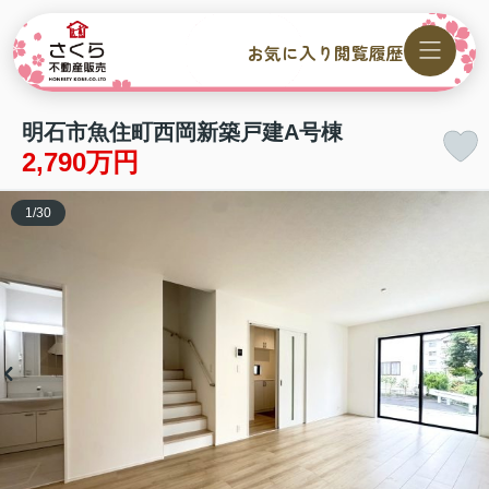
お気に入り
閲覧履歴
明石市魚住町西岡新築戸建A号棟
2,790万円
1
/
30