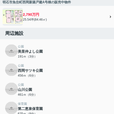
明石市魚住町西岡新築戸建A号棟の販売中物件
2,790万円
25.54坪(84.46㎡)
周辺施設
公園
美里仲よし公園
191ｍ（3分）
公園
西岡サツキ公園
456ｍ（6分）
公園
山川公園
461ｍ（6分）
保育園
第二恵泉保育園
625ｍ（8分）