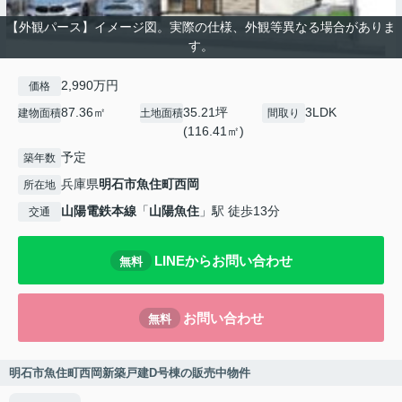
【外観パース】イメージ図。実際の仕様、外観等異なる場合がありま
す。
2,990万円
価格
87.36㎡
35.21坪
3LDK
建物面積
土地面積
間取り
(116.41㎡)
予定
築年数
兵庫県
明石市
魚住町西岡
所在地
山陽電鉄本線
「
山陽魚住
」駅 徒歩13分
交通
LINEからお問い合わせ
無料
お問い合わせ
無料
明石市魚住町西岡新築戸建D号棟の販売中物件