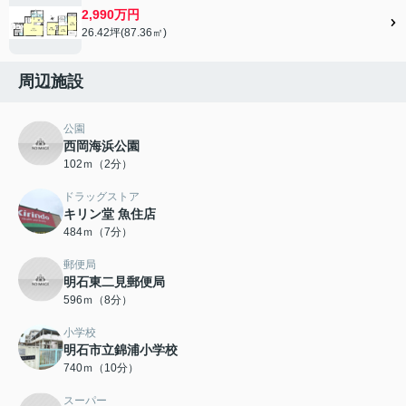
2,990万円
26.42坪(87.36㎡)
周辺施設
公園
西岡海浜公園
102ｍ（2分）
ドラッグストア
キリン堂 魚住店
484ｍ（7分）
郵便局
明石東二見郵便局
596ｍ（8分）
小学校
明石市立錦浦小学校
740ｍ（10分）
スーパー