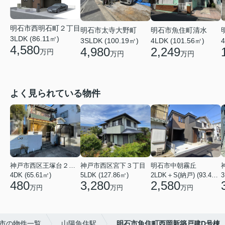
明石市西明石町２丁目
明石市太寺大野町
明石市魚住町清水
3LDK (86.11㎡)
3SLDK (100.19㎡)
4LDK (101.56㎡)
4
4,580
4,980
2,249
万円
万円
万円
よく見られている物件
神戸市西区王塚台２丁目
神戸市西区宮下３丁目
明石市中朝霧丘
4DK (65.61㎡)
5LDK (127.86㎡)
2LDK＋S(納戸) (93.42㎡)
480
3,280
2,580
万円
万円
万円
市の物件一覧
山陽魚住駅
明石市魚住町西岡新築戸建D号棟