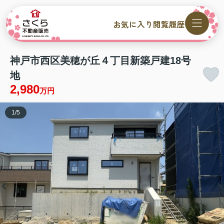
お気に入り
閲覧履歴
神戸市西区美穂が丘４丁目新築戸建18号
地
2,980
万円
1
/
5