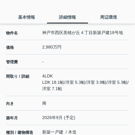
基本情報
詳細情報
周辺環境
神戸市西区美穂が丘４丁目新築戸建18号地
物件名
2,980万円
価格
-
管理費
4LDK
間取り / 詳細
LDK 18.1帖
/
洋室 5.3帖
/
洋室 3.8帖
/
洋室 5.3帖
/
洋室 7.1帖
南
向き
2026年9月 (予定)
築年月
新築一戸建 / 木造
種別 / 建物構造