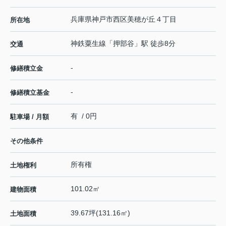
兵庫県
神戸市西区
美穂が丘
４丁目
所在地
神鉄粟生線
「
押部谷
」駅 徒歩8分
交通
-
修繕積立金
-
修繕積立基金
有 / 0円
駐車場 / 月額
その他条件
所有権
土地権利
101.02㎡
建物面積
39.67坪(131.16㎡)
土地面積