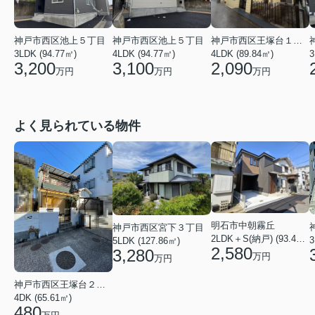
神戸市西区池上５丁目
神戸市西区池上５丁目
神戸市西区王塚台１丁目
3LDK (94.77㎡)
4LDK (94.77㎡)
4LDK (89.84㎡)
3
3,200
3,100
2,090
万円
万円
万円
よく見られている物件
明石市中朝霧丘
神戸市西区宮下３丁目
2LDK＋S(納戸) (93.42㎡)
5LDK (127.86㎡)
2,580
3,280
万円
万円
神戸市西区王塚台２丁目
4DK (65.61㎡)
480