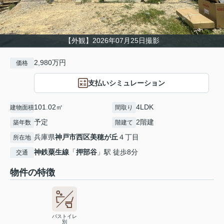
【外観】2026年07月25日撮影
2,980万円
価格
支払いシミュレーション
101.02㎡
4LDK
建物面積
間取り
予定
2階建
築年数
階建て
兵庫県
神戸市西区
美穂が丘
４丁目
所在地
神鉄粟生線
「
押部谷
」駅 徒歩8分
交通
物件の特徴
バストイレ
別