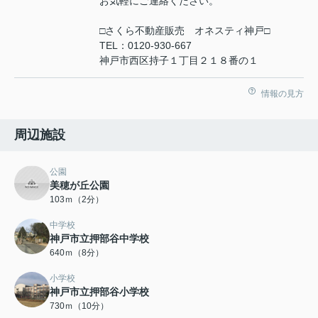
お気軽にご連絡ください。
□さくら不動産販売 オネスティ神戸□
TEL：0120-930-667
神戸市西区持子１丁目２１８番の１
情報の見方
周辺施設
公園
美穂が丘公園
103ｍ（2分）
中学校
神戸市立押部谷中学校
640ｍ（8分）
小学校
神戸市立押部谷小学校
730ｍ（10分）