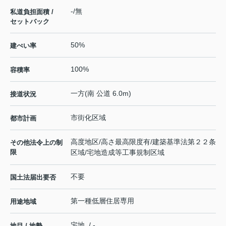
-/無
私道負担面積 /
セットバック
50%
建ぺい率
100%
容積率
一方(南 公道 6.0m)
接道状況
市街化区域
都市計画
高度地区/高さ最高限度有/建築基準法第２２条
その他法令上の制
限
区域/宅地造成等工事規制区域
不要
国土法届出要否
第一種低層住居専用
用途地域
宅地 / -
地目 / 地勢