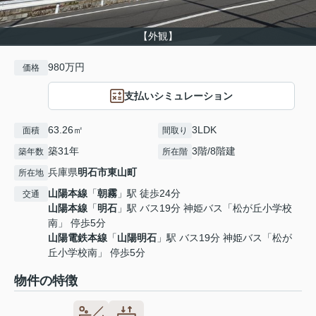
【外観】
980万円
価格
支払いシミュレーション
63.26㎡
3LDK
面積
間取り
築31年
3階/8階建
築年数
所在階
兵庫県
明石市
東山町
所在地
山陽本線
「
朝霧
」駅 徒歩24分
交通
山陽本線
「
明石
」駅 バス19分 神姫バス「松が丘小学校
南」 停歩5分
山陽電鉄本線
「
山陽明石
」駅 バス19分 神姫バス「松が
丘小学校南」 停歩5分
物件の特徴