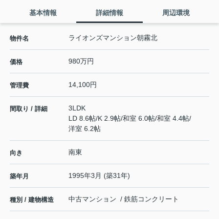
基本情報
詳細情報
周辺環境
ライオンズマンション朝霧北
物件名
980万円
価格
14,100円
管理費
3LDK
間取り / 詳細
LD 8.6帖
/
K 2.9帖
/
和室 6.0帖
/
和室 4.4帖
/
洋室 6.2帖
南東
向き
1995年3月 (築31年)
築年月
中古マンション / 鉄筋コンクリート
種別 / 建物構造