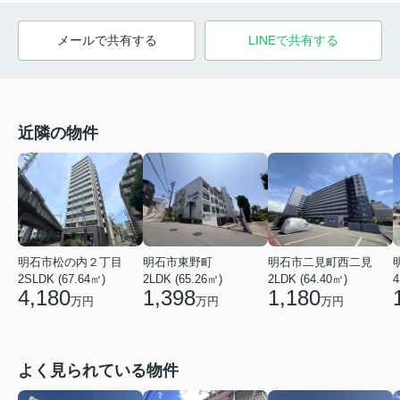
メールで共有する
LINEで共有する
近隣の物件
明石市松の内２丁目
明石市東野町
明石市二見町西二見
2SLDK (67.64㎡)
2LDK (65.26㎡)
2LDK (64.40㎡)
4
4,180
1,398
1,180
万円
万円
万円
よく見られている物件