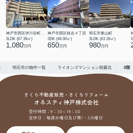
神戸市西区伊川谷町有瀬
神戸市西区枝吉４丁目
明石市東山町
3LDK (67.39㎡)
3DK (49.00㎡)
3LDK (63.26㎡)
3
1,080
650
980
万円
万円
万円
売
明石市の物件一覧
ライオンズマンション朝霧北
3階
さくら不動産販売・さくらリフォーム
オネスティ神戸株式会社
受付時間：
9：30～19：00
定休日：
毎週水曜日及び第1・3火曜日