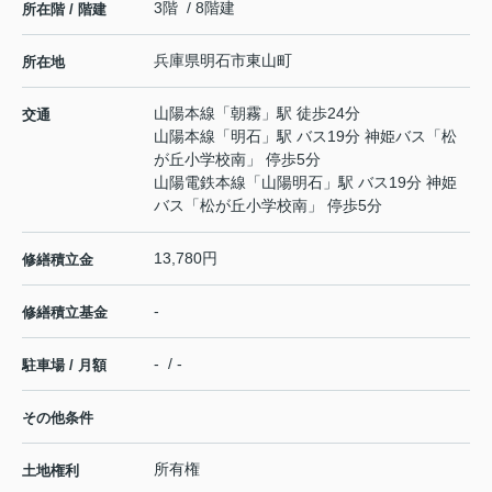
3階 / 8階建
所在階 / 階建
兵庫県
明石市
東山町
所在地
山陽本線
「
朝霧
」駅 徒歩24分
交通
山陽本線
「
明石
」駅 バス19分 神姫バス「松
が丘小学校南」 停歩5分
山陽電鉄本線
「
山陽明石
」駅 バス19分 神姫
バス「松が丘小学校南」 停歩5分
13,780円
修繕積立金
-
修繕積立基金
- / -
駐車場 / 月額
その他条件
所有権
土地権利