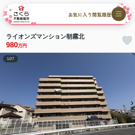
お気に入り
閲覧履歴
ライオンズマンション朝霧北
980
万円
1
/
27