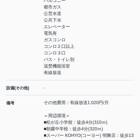
バルコニー
都市ガス
公営水道
公共下水
エレベーター
電気有
ガスコンロ
コンロ２口以上
コンロ３口
バス・トイレ別
追焚機能浴室
有線放送
-
設備(その他)
その他費用：有線放送1,020円/月
備考
＝周辺環境＝
■松が丘小学校：徒歩4分(310ｍ)
■朝霧中学校：徒歩4分(320ｍ)
■スーパー KOHYO(コーヨー) 明舞店：徒歩13