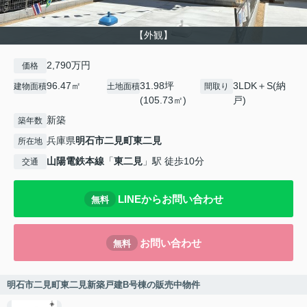
【外観】
2,790万円
価格
96.47㎡
31.98坪
3LDK＋S(納
建物面積
土地面積
間取り
(105.73㎡)
戸)
新築
築年数
兵庫県
明石市
二見町東二見
所在地
山陽電鉄本線
「
東二見
」駅 徒歩10分
交通
LINEからお問い合わせ
無料
お問い合わせ
無料
明石市二見町東二見新築戸建B号棟の販売中物件