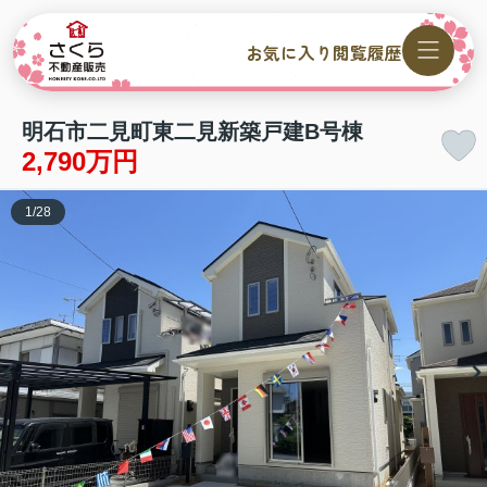
お気に入り
閲覧履歴
明石市二見町東二見新築戸建B号棟
2,790万円
1
/
28