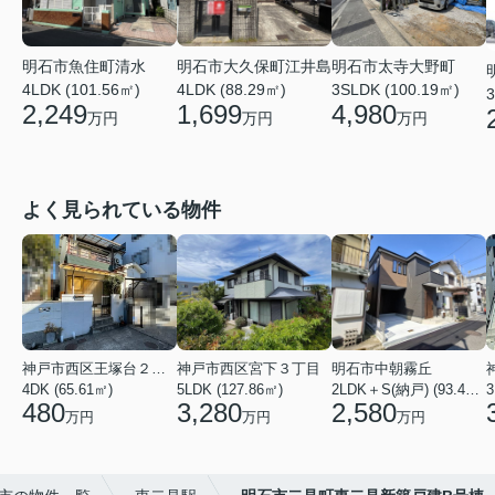
明石市魚住町清水
明石市大久保町江井島
明石市太寺大野町
4LDK (101.56㎡)
4LDK (88.29㎡)
3SLDK (100.19㎡)
3
2,249
1,699
4,980
万円
万円
万円
よく見られている物件
神戸市西区王塚台２丁目
神戸市西区宮下３丁目
明石市中朝霧丘
4DK (65.61㎡)
5LDK (127.86㎡)
2LDK＋S(納戸) (93.42㎡)
480
3,280
2,580
万円
万円
万円