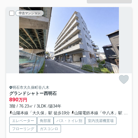
中古マンション
明石市大久保町谷八木
グランドシャトー西明石
890
万円
3階 / 76.23㎡ / 3LDK /築34年
山陽本線「大久保」駅 徒歩19分
山陽電鉄本線「中八木」駅 徒歩16分
エレベーター
角部屋
バス・トイレ別
室内洗濯機置場
フローリング
ガスコンロ