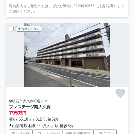
現地案内をご希望の方は、ぜひお気軽に0120930667（担当 稲田）まで
ご連絡ください。
中古マンション
明石市大久保町谷八木
プレステージ南大久保
795
万円
4階 / 55.18㎡ / 3LDK /築32年
山陽電鉄本線「中八木」駅 徒歩3分
陽当り良好
バス・トイレ別
室内洗濯機置場
バルコニー