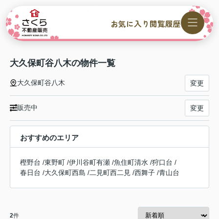
お気に入り
閲覧履歴
大久保町谷八木の物件一覧
大久保町谷八木
変更
販売中
変更
おすすめのエリア
樫野台
/
東野町
/
伊川谷町有瀬
/
魚住町清水
/
狩口台
/
春日台
/
大久保町西島
/
二見町西二見
/
西舞子
/
青山台
2
件