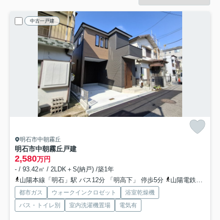
中古一戸建
明石市中朝霧丘
明石市中朝霧丘戸建
2,580
万円
- / 93.42㎡ / 2LDK＋S(納戸) /築1年
山陽本線「明石」駅 バス12分 「明高下」 停歩5分
山陽電鉄本線「大蔵谷」駅 徒歩17分
都市ガス
ウォークインクロゼット
浴室乾燥機
バス・トイレ別
室内洗濯機置場
電気有