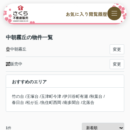
お気に入り
閲覧履歴
中朝霧丘の物件一覧
中朝霧丘
変更
販売中
変更
おすすめのエリア
竹の台
/
王塚台
/
玉津町今津
/
伊川谷町有瀬
/
秋葉台
/
春日台
/
松が丘
/
魚住町西岡
/
南多聞台
/
北落合
1
件