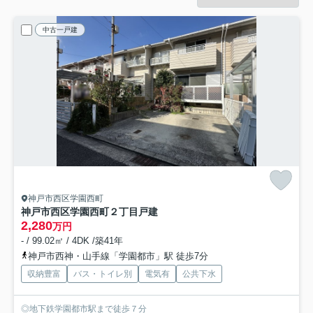
中古一戸建
神戸市西区学園西町
神戸市西区学園西町２丁目戸建
2,280
万円
- / 99.02㎡ / 4DK /築41年
神戸市西神・山手線「学園都市」駅 徒歩7分
収納豊富
バス・トイレ別
電気有
公共下水
◎地下鉄学園都市駅まで徒歩７分