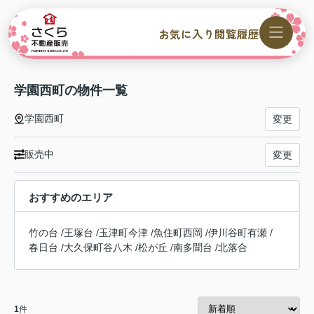
お気に入り
閲覧履歴
学園西町の物件一覧
学園西町
変更
販売中
変更
おすすめのエリア
竹の台
/
王塚台
/
玉津町今津
/
魚住町西岡
/
伊川谷町有瀬
/
春日台
/
大久保町谷八木
/
松が丘
/
南多聞台
/
北落合
1
件