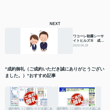
NEXT
ワコーレ朝霧シーサ
イトヒルズⅢ 成約
致しました！ 2026
2026.06.28
年6月28日(日)
”成約御礼（ご成約いただき誠にありがとうござい
ました。）”おすすめ記事
成約御礼（ご成約いただき誠にありがとうございました。）
成約御礼（ご成約いただき誠にありがと