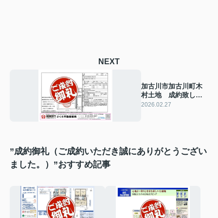
NEXT
加古川市加古川町木
村土地 成約致しま
した！ 2026年2月
2026.02.27
27日(金)
”成約御礼（ご成約いただき誠にありがとうござい
ました。）”おすすめ記事