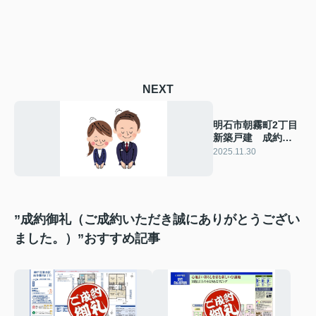
NEXT
明石市朝霧町2丁目
新築戸建 成約致
しました！ 2025
2025.11.30
年11月30日(日)
”成約御礼（ご成約いただき誠にありがとうござい
ました。）”おすすめ記事