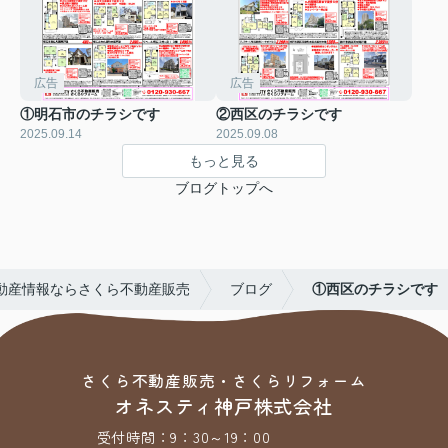
広告
広告
①明石市のチラシです
②西区のチラシです
2025.09.14
2025.09.08
もっと見る
ブログトップへ
動産情報ならさくら不動産販売
ブログ
①西区のチラシです
さくら不動産販売・さくらリフォーム
オネスティ神戸株式会社
受付時間：
9：30～19：00