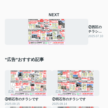
NEXT
②西区の
チラシで
す
2025.07.10
”広告”おすすめ記事
広告
広告
③明石市のチラシです
②明石市のチラシです
2025.09.15
2025.09.14