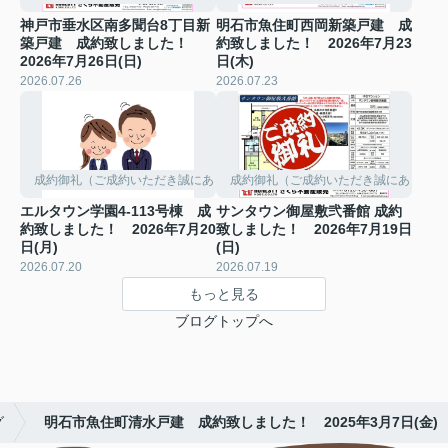
神戸市垂水区南多聞台8丁目新
明石市魚住町西岡新築戸建 成
築戸建 成約致しました！
約致しました！ 2026年7月23
2026年7月26日(日)
日(木)
2026.07.26
2026.07.23
成約御礼（ご成約いただき誠にありがとうございました。）
成約御礼（ご成約いただき誠にありがと
エルタウン学園4-113号棟 成
サンタウン御屋敷弐番館 成約
約致しました！ 2026年7月20
致しました！ 2026年7月19日
日(月)
(日)
2026.07.20
2026.07.19
もっと見る
ブログトップへ
グ
明石市魚住町清水戸建 成約致しました！ 2025年3月7日(金)