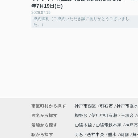
年7月19日(日)
2026.07.19
成約御礼（ご成約いただき誠にありがとうございまし
た。）
市区町村から探す
神戸市西区
明石市
神戸市垂水
町名から探す
樫野台
伊川谷町有瀬
王塚台
沿線から探す
山陽本線
山陽電鉄本線
神戸
駅から探す
明石
西神中央
垂水
朝霧
舞