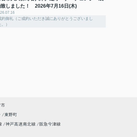
致しました！ 2026年7月16日(木)
26.07.16
成約御礼（ご成約いただき誠にありがとうございまし
た。）
宮市
台
東野町
線
神戸高速南北線
阪急今津線