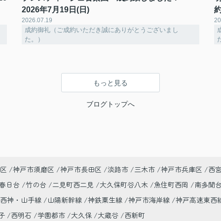
2026年7月19日(日)
約
2026.07.19
20
成約御礼（ご成約いただき誠にありがとうございまし
た。）
もっと見る
ブログトップへ
区
神戸市須磨区
神戸市長田区
淡路市
三木市
神戸市兵庫区
西
春日台
竹の台
二見町西二見
大久保町谷八木
魚住町西岡
南多聞
市西神・山手線
山陽新幹線
神鉄粟生線
神戸市海岸線
神戸高速東西
子
西明石
学園都市
大久保
大蔵谷
西新町