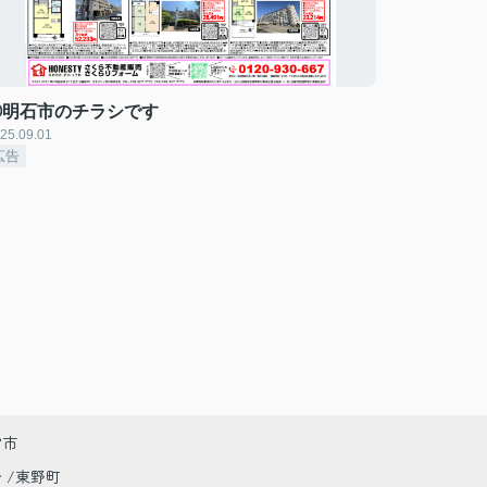
③明石市のチラシです
25.09.01
広告
宮市
台
東野町