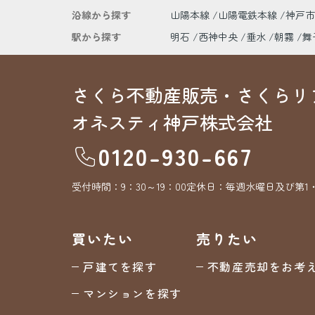
沿線から探す
山陽本線
山陽電鉄本線
神戸
駅から探す
明石
西神中央
垂水
朝霧
舞
さくら不動産販売・さくらリ
オネスティ神戸株式会社
0120-930-667
受付時間：
9：30～19：00
定休日：
毎週水曜日及び第1
買いたい
売りたい
戸建てを探す
不動産売却をお考
マンションを探す