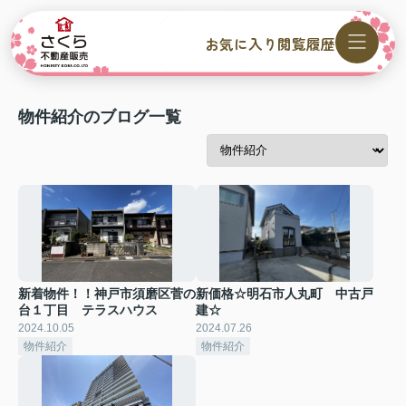
お気に入り
閲覧履歴
物件紹介のブログ一覧
新着物件！！神戸市須磨区菅の
新価格☆明石市人丸町 中古戸
台１丁目 テラスハウス
建☆
2024.10.05
2024.07.26
物件紹介
物件紹介