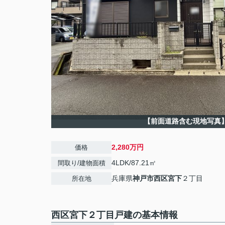
【前面道路含む現地写真
2,280万円
価格
4LDK/87.21㎡
間取り/建物面積
兵庫県
神戸市西区
宮下
２丁目
所在地
西区宮下２丁目戸建の基本情報