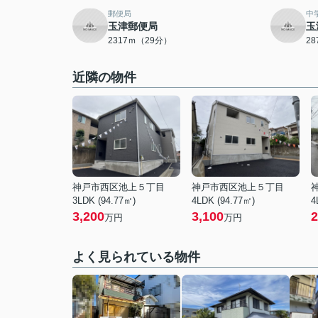
郵便局
中
玉津郵便局
玉
2317ｍ（29分）
2
近隣の物件
神戸市西区池上５丁目
神戸市西区池上５丁目
3LDK (94.77㎡)
4LDK (94.77㎡)
4
3,200
3,100
2
万円
万円
よく見られている物件