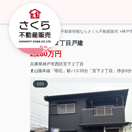
神戸市・明石市の不動産情報ならさくら不動産販売
神戸
西区宮下２丁目戸建
2,280万円
兵庫県
神戸市西区
宮下
２丁目
山陽本線「明石」駅バス33分「宮下２丁目」停歩3分
1
/
23