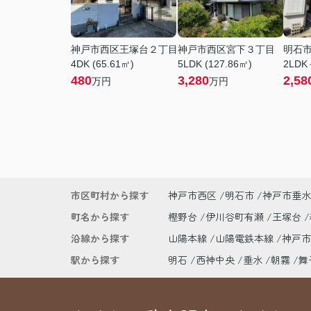
神戸市西区王塚台２丁目
神戸市西区宮下３丁目
明石
4DK (65.61㎡)
5LDK (127.86㎡)
2LDK
480
3,280
2,58
万円
万円
市区町村から探す
神戸市西区
明石市
神戸市垂水
町名から探す
樫野台
伊川谷町有瀬
王塚台
沿線から探す
山陽本線
山陽電鉄本線
神戸
駅から探す
明石
西神中央
垂水
朝霧
舞