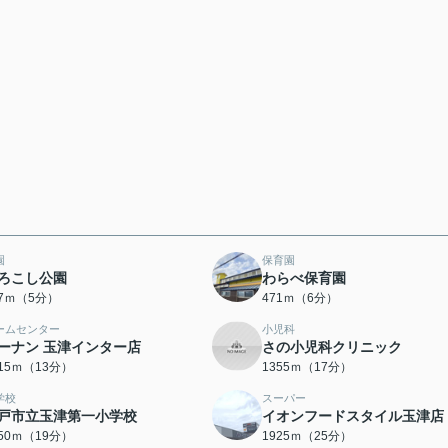
園
保育園
ろこし公園
わらべ保育園
57ｍ（5分）
471ｍ（6分）
ームセンター
小児科
ーナン 玉津インター店
さの小児科クリニック
015ｍ（13分）
1355ｍ（17分）
学校
スーパー
戸市立玉津第一小学校
イオンフードスタイル玉津店
450ｍ（19分）
1925ｍ（25分）