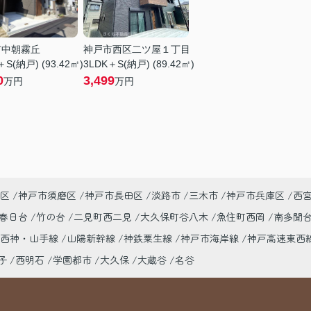
市中朝霧丘
神戸市西区二ツ屋１丁目
＋S(納戸) (93.42㎡)
3LDK＋S(納戸) (89.42㎡)
0
3,499
万円
万円
区
神戸市須磨区
神戸市長田区
淡路市
三木市
神戸市兵庫区
西
春日台
竹の台
二見町西二見
大久保町谷八木
魚住町西岡
南多聞
市西神・山手線
山陽新幹線
神鉄粟生線
神戸市海岸線
神戸高速東西
子
西明石
学園都市
大久保
大蔵谷
名谷