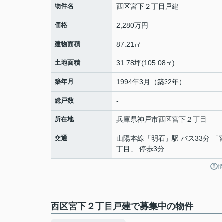
物件名
西区宮下２丁目戸建
価格
2,280万円
建物面積
87.21㎡
土地面積
31.78坪(105.08㎡)
築年月
1994年3月（築32年）
総戸数
-
所在地
兵庫県
神戸市西区
宮下
２丁目
交通
山陽本線
「
明石
」駅 バス33分 
丁目」 停歩3分
西区宮下２丁目戸建で募集中の物件