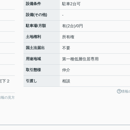
設備条件
駐車2台可
設備(その他)
-
駐車場/月額
有(2台)/0円
土地権利
所有権
国土法届出
不要
用途地域
第一種低層住居専用
取引態様
仲介
「宮下２
引渡し
相談
情報
情報の見方