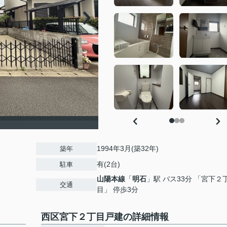
】
1994年3月(築32年)
築年
有(2台)
駐車
山陽本線
「
明石
」駅 バス33分 「宮下２
交通
目」 停歩3分
西区宮下２丁目戸建の詳細情報