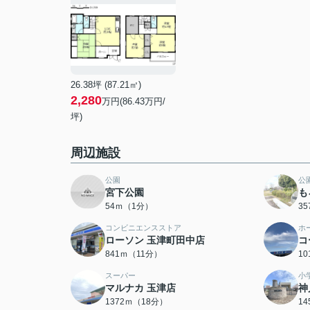
26.38坪 (87.21㎡)
2,280
万円(86.43万円/
坪)
周辺施設
公園
公
宮下公園
も
54ｍ（1分）
3
コンビニエンスストア
ホ
ローソン 玉津町田中店
コ
841ｍ（11分）
1
スーパー
小
マルナカ 玉津店
神
1372ｍ（18分）
1