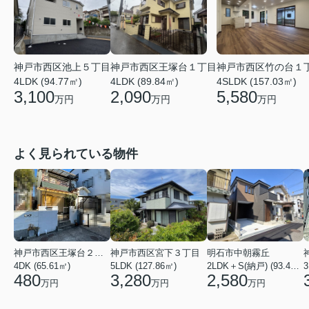
神戸市西区池上５丁目
神戸市西区王塚台１丁目
神戸市西区竹の台１
4LDK (94.77㎡)
4LDK (89.84㎡)
4SLDK (157.03㎡)
3,100
2,090
5,580
万円
万円
万円
よく見られている物件
神戸市西区王塚台２丁目
神戸市西区宮下３丁目
明石市中朝霧丘
4DK (65.61㎡)
5LDK (127.86㎡)
2LDK＋S(納戸) (93.42㎡)
480
3,280
2,580
万円
万円
万円