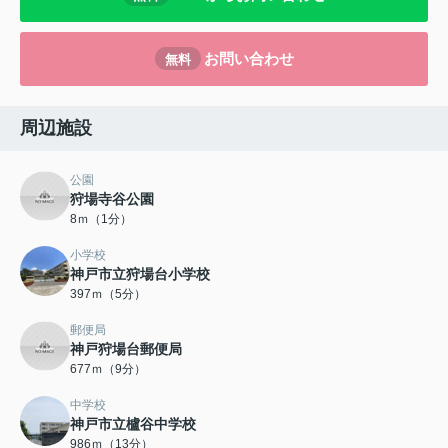
お問い合わせ
無料
周辺施設
公園
狩場寺谷公園
8ｍ（1分）
小学校
神戸市立狩場台小学校
397ｍ（5分）
郵便局
神戸狩場台郵便局
677ｍ（9分）
中学校
神戸市立櫨谷中学校
986ｍ（13分）