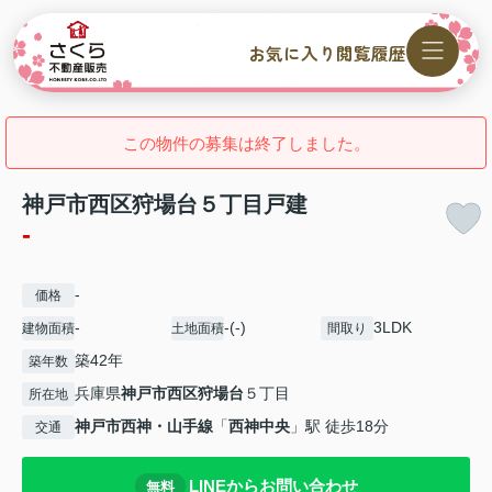
お気に入り
閲覧履歴
この物件の募集は終了しました。
神戸市西区狩場台５丁目戸建
-
-
価格
-
-(-)
3LDK
建物面積
土地面積
間取り
築42年
築年数
兵庫県
神戸市西区
狩場台
５丁目
所在地
神戸市西神・山手線
「
西神中央
」駅 徒歩18分
交通
LINEからお問い合わせ
無料