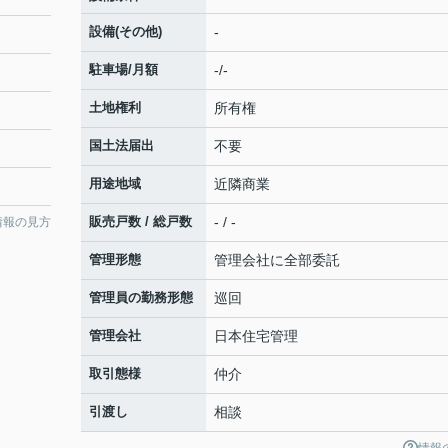
設備(その他)
-
駐車場/月額
-/-
土地権利
所有権
国土法届出
不要
用途地域
近隣商業
販売戸数 / 総戸数
- / -
情報の見方
管理形態
管理会社に全部委託
管理員の勤務形態
巡回
管理会社
日本住宅管理
取引態様
仲介
引渡し
相談
情報