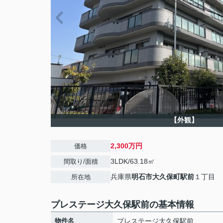
【外観】
2,300万円
価格
3LDK/63.18㎡
間取り/面積
兵庫県
明石市
大久保町駅前
１丁目
所在地
プレステージ大久保駅前の基本情報
物件名
プレステージ大久保駅前