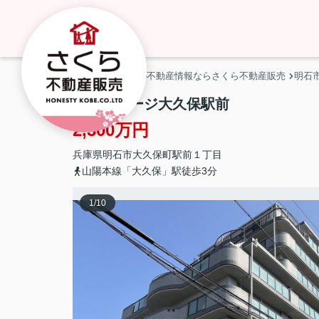
神戸市・明石市の不動産情報ならさくら不動産販売
明石
プレステージ大久保駅前
2,300万円
兵庫県
明石市
大久保町駅前
１丁目
山陽本線「大久保」駅徒歩3分
1
/
10