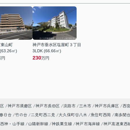
市東山町
神戸市垂水区塩屋町３丁目
(63.26㎡)
3LDK (66.66㎡)
230
万円
万円
区
神戸市須磨区
神戸市長田区
淡路市
三木市
神戸市兵庫区
西
春日台
竹の台
二見町西二見
大久保町谷八木
魚住町西岡
南多聞
市西神・山手線
山陽新幹線
神鉄粟生線
神戸市海岸線
神戸高速東西