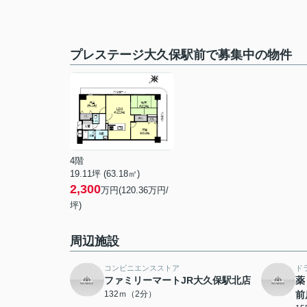
プレステージ大久保駅前で募集中の物件
4階
19.11坪 (63.18㎡)
2,300
万円(120.36万円/
坪)
周辺施設
コンビニエンスストア
ド
ファミリーマートJR大久保駅北店
薬
132ｍ（2分）
前