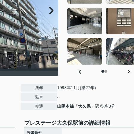
1998年11月(築27年)
築年
-
駐車
山陽本線
「
大久保
」駅 徒歩3分
交通
プレステージ大久保駅前の詳細情報
設備条件