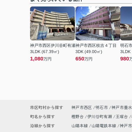
神戸市西区伊川谷町有瀬
神戸市西区枝吉４丁目
明石
3LDK (67.39㎡)
3DK (49.00㎡)
3LDK 
1,080
650
980
万円
万円
市区町村から探す
神戸市西区
明石市
神戸市垂水
町名から探す
樫野台
伊川谷町有瀬
王塚台
沿線から探す
山陽本線
山陽電鉄本線
神戸