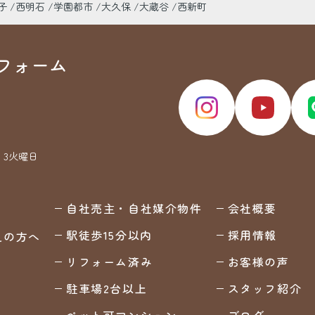
子
西明石
学園都市
大久保
大蔵谷
西新町
フォーム
・3火曜日
自社売主・自社媒介物件
会社概要
駅徒歩15分以内
採用情報
えの方へ
リフォーム済み
お客様の声
駐車場2台以上
スタッフ紹介