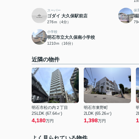
1
スーパー
保
ゴダイ 大久保駅前店
福
276ｍ（4分）
7
小学校
明石市立大久保南小学校
1210ｍ（16分）
近隣の物件
明石市松の内２丁目
明石市東野町
2SLDK (67.64㎡)
2LDK (65.26㎡)
2
4,180
1,398
1
万円
万円
よく見られている物件