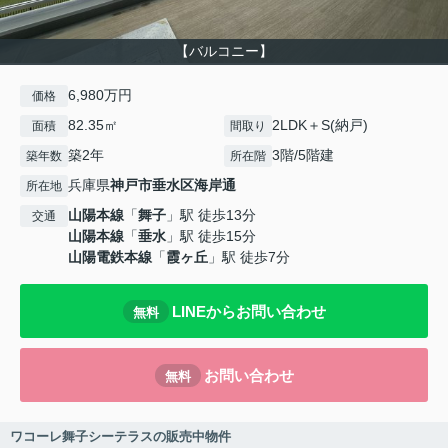
【バルコニー】
6,980万円
価格
82.35㎡
2LDK＋S(納戸)
面積
間取り
築2年
3階/5階建
築年数
所在階
兵庫県
神戸市垂水区
海岸通
所在地
山陽本線
「
舞子
」駅 徒歩13分
交通
山陽本線
「
垂水
」駅 徒歩15分
山陽電鉄本線
「
霞ヶ丘
」駅 徒歩7分
LINEからお問い合わせ
無料
お問い合わせ
無料
ワコーレ舞子シーテラスの販売中物件