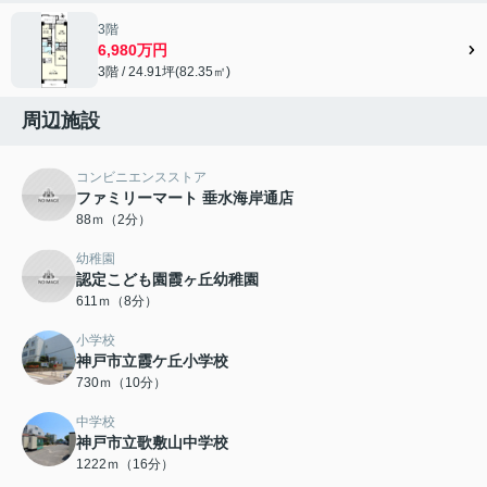
3階
6,980万円
3階 / 24.91坪(82.35㎡)
周辺施設
コンビニエンスストア
ファミリーマート 垂水海岸通店
88ｍ（2分）
幼稚園
認定こども園霞ヶ丘幼稚園
611ｍ（8分）
小学校
神戸市立霞ケ丘小学校
730ｍ（10分）
中学校
神戸市立歌敷山中学校
1222ｍ（16分）