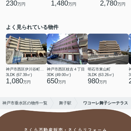
230
1,480
2,780
万円
万円
万円
よく見られている物件
神戸市西区伊川谷町有瀬
神戸市西区枝吉４丁目
明石市東山町
3LDK (67.39㎡)
3DK (49.00㎡)
3LDK (63.26㎡)
3
1,080
650
980
万円
万円
万円
神戸市垂水区の物件一覧
舞子駅
ワコーレ舞子シーテラス
さくら不動産販売・さくらリフォーム