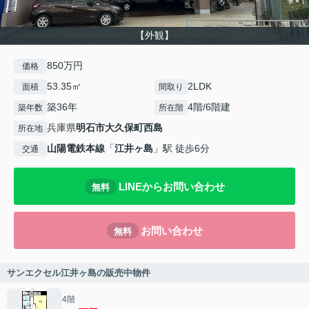
【外観】
850万円
価格
53.35㎡
2LDK
面積
間取り
築36年
4階/6階建
築年数
所在階
兵庫県
明石市
大久保町西島
所在地
山陽電鉄本線
「
江井ヶ島
」駅 徒歩6分
交通
LINEからお問い合わせ
無料
お問い合わせ
無料
サンエクセル江井ヶ島の販売中物件
4階