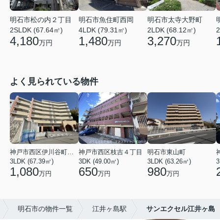
明石市松の内２丁目
明石市魚住町西岡
明石市太寺大野町
2SLDK (67.64㎡)
4LDK (79.31㎡)
2LDK (68.12㎡)
2
4,180
1,480
3,270
万円
万円
万円
よく見られている物件
神戸市西区伊川谷町有瀬
神戸市西区枝吉４丁目
明石市東山町
3LDK (67.39㎡)
3DK (49.00㎡)
3LDK (63.26㎡)
3
1,080
650
980
万円
万円
万円
明石市の物件一覧
江井ヶ島駅
サンエクセル江井ヶ島