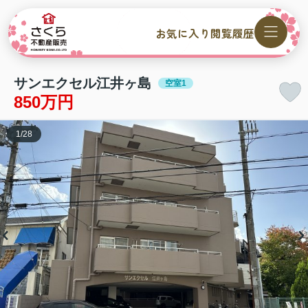
お気に入り
閲覧履歴
サンエクセル江井ヶ島
空室1
850万円
1
/
28