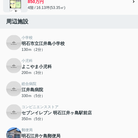
850万円
4階 / 16.13坪(53.35㎡)
周辺施設
小学校
明石市立江井島小学校
130ｍ（2分）
小児科
よこやま小児科
200ｍ（3分）
総合病院
江井島病院
330ｍ（5分）
コンビニエンスストア
セブンイレブン 明石江井ヶ島駅前店
350ｍ（5分）
郵便局
明石江井ケ島郵便局