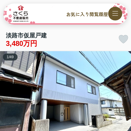
お気に入り
閲覧履歴
淡路市仮屋戸建
3,480万円
1
/
49