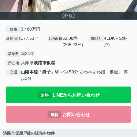
【外観】
3,480万円
価格
177.53㎡
62.08坪
4LDK＋S(納
建物面積
土地面積
間取り
(205.23㎡)
戸)
築34年
築年数
兵庫県
淡路市
仮屋
所在地
山陽本線
「
舞子
」駅 バス50分 あわ神あわ姫「仮屋」 停
交通
歩3分
LINEからお問い合わせ
無料
お問い合わせ
無料
淡路市仮屋戸建の販売中物件