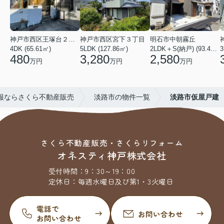
神戸市西区王塚台２丁目
神戸市西区宮下３丁目
明石市中朝霧丘
4DK (65.61㎡)
5LDK (127.86㎡)
2LDK＋S(納戸) (93.42㎡)
480
3,280
2,580
万円
万円
万円
報ならさくら不動産販売
淡路市の物件一覧
淡路市仮屋戸建
さくら不動産販売・さくらリフォーム
オネスティ神戸株式会社
受付時間：
9：30～19：00
定休日：
毎週水曜日及び第1・3火曜日