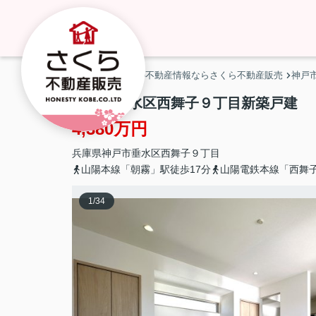
神戸市・明石市の不動産情報ならさくら不動産販売
神戸
神戸市垂水区西舞子９丁目新築戸建
4,380万円
兵庫県
神戸市垂水区
西舞子
９丁目
山陽本線「朝霧」駅徒歩17分
山陽電鉄本線「西舞子
1
/
34