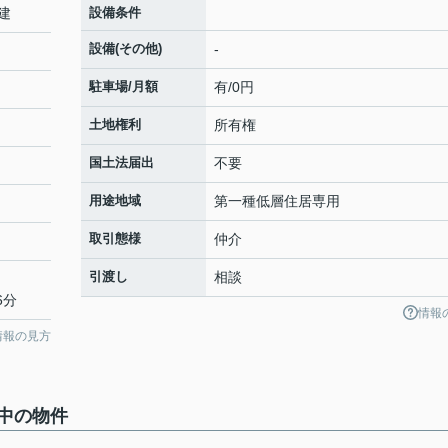
建
設備条件
設備(その他)
-
駐車場/月額
有/0円
土地権利
所有権
国土法届出
不要
用途地域
第一種低層住居専用
取引態様
仲介
引渡し
相談
6分
情報
情報の見方
中の物件