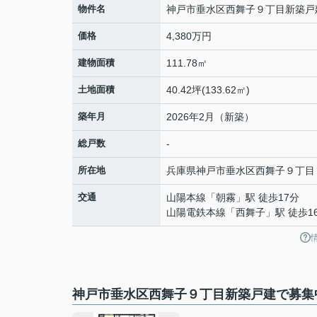
物件名
神戸市垂水区西舞子９丁目新築戸
価格
4,380万円
建物面積
111.78㎡
土地面積
40.42坪(133.62㎡)
築年月
2026年2月（新築）
総戸数
-
所在地
兵庫県
神戸市垂水区
西舞子
９丁目
交通
山陽本線
「
朝霧
」駅 徒歩17分
山陽電鉄本線
「
西舞子
」駅 徒歩1
神戸市垂水区西舞子９丁目新築戸建で募集