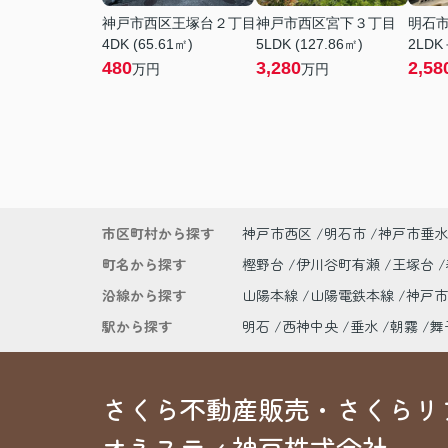
神戸市西区王塚台２丁目
神戸市西区宮下３丁目
明石
4DK (65.61㎡)
5LDK (127.86㎡)
2LDK
480
3,280
2,58
万円
万円
市区町村から探す
神戸市西区
明石市
神戸市垂水
町名から探す
樫野台
伊川谷町有瀬
王塚台
沿線から探す
山陽本線
山陽電鉄本線
神戸
駅から探す
明石
西神中央
垂水
朝霧
舞
さくら不動産販売・さくらリ
オネスティ神戸株式会社