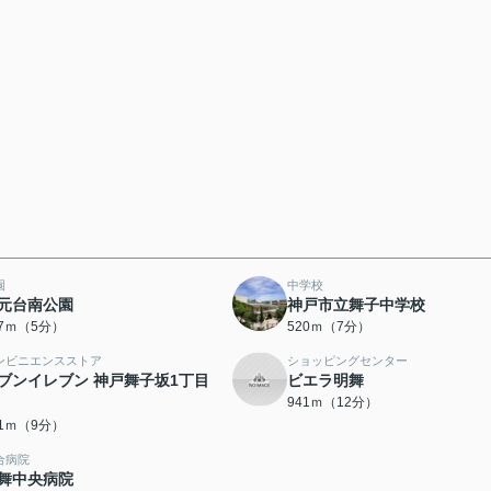
園
中学校
元台南公園
神戸市立舞子中学校
87ｍ（5分）
520ｍ（7分）
ンビニエンスストア
ショッピングセンター
ブンイレブン 神戸舞子坂1丁目
ビエラ明舞
941ｍ（12分）
41ｍ（9分）
合病院
舞中央病院