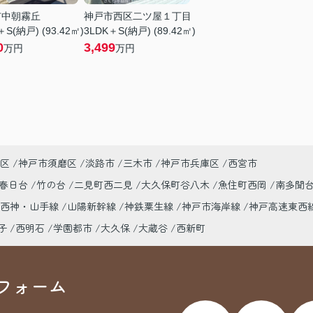
市中朝霧丘
神戸市西区二ツ屋１丁目
＋S(納戸) (93.42㎡)
3LDK＋S(納戸) (89.42㎡)
0
3,499
万円
万円
区
神戸市須磨区
淡路市
三木市
神戸市兵庫区
西宮市
春日台
竹の台
二見町西二見
大久保町谷八木
魚住町西岡
南多聞
市西神・山手線
山陽新幹線
神鉄粟生線
神戸市海岸線
神戸高速東西
子
西明石
学園都市
大久保
大蔵谷
西新町
フォーム