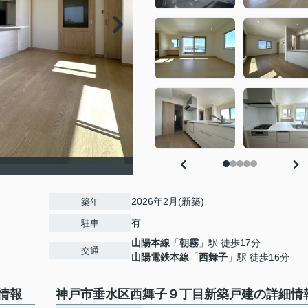
2026年2月(新築)
築年
有
駐車
山陽本線
「
朝霧
」駅 徒歩17分
交通
山陽電鉄本線
「
西舞子
」駅 徒歩16分
情報
神戸市垂水区西舞子９丁目新築戸建の詳細情