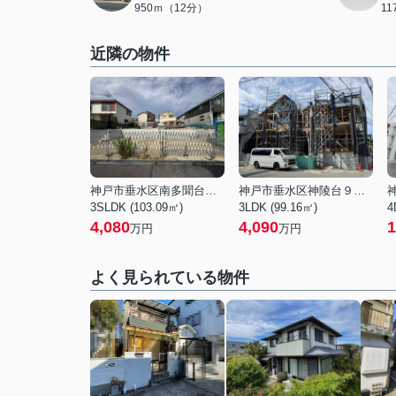
950ｍ（12分）
1
近隣の物件
神戸市垂水区南多聞台４丁目
神戸市垂水区神陵台９丁目
3SLDK (103.09㎡)
3LDK (99.16㎡)
4
4,080
4,090
1
万円
万円
よく見られている物件