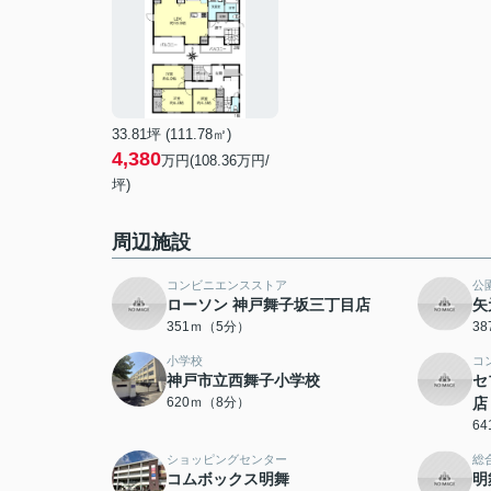
33.81坪 (111.78㎡)
4,380
万円(108.36万円/
坪)
周辺施設
コンビニエンスストア
公
ローソン 神戸舞子坂三丁目店
矢
351ｍ（5分）
3
小学校
コ
神戸市立西舞子小学校
セ
620ｍ（8分）
店
6
ショッピングセンター
総
コムボックス明舞
明