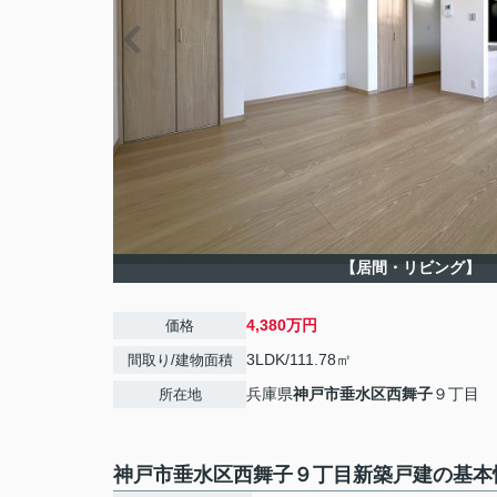
【居間・リビング】
4,380万円
価格
3LDK/111.78㎡
間取り/建物面積
兵庫県
神戸市垂水区
西舞子
９丁目
所在地
神戸市垂水区西舞子９丁目新築戸建の基本