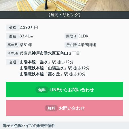
【居間・リビング】
2,390万円
価格
83.41㎡
3LDK
面積
間取り
築51年
4階/8階建
築年数
所在階
兵庫県
神戸市垂水区
五色山
３丁目
所在地
山陽本線
「
垂水
」駅 徒歩12分
交通
山陽電鉄本線
「
山陽垂水
」駅 徒歩12分
山陽電鉄本線
「
霞ヶ丘
」駅 徒歩10分
LINEからお問い合わせ
無料
お問い合わせ
無料
舞子五色塚ハイツの販売中物件