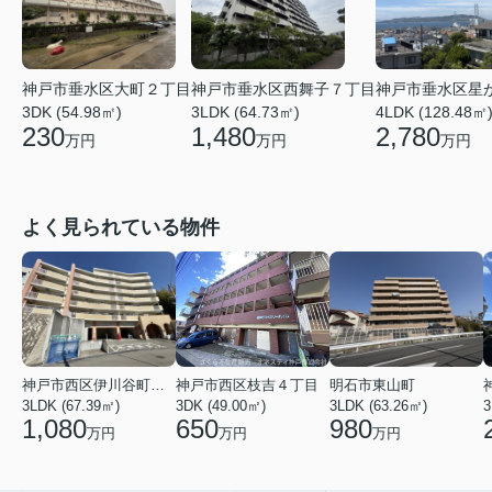
神戸市垂水区大町２丁目
神戸市垂水区西舞子７丁目
神戸市垂水区星
3DK (54.98㎡)
3LDK (64.73㎡)
4LDK (128.48㎡
230
1,480
2,780
万円
万円
万円
よく見られている物件
神戸市西区伊川谷町有瀬
神戸市西区枝吉４丁目
明石市東山町
3LDK (67.39㎡)
3DK (49.00㎡)
3LDK (63.26㎡)
3
1,080
650
980
万円
万円
万円