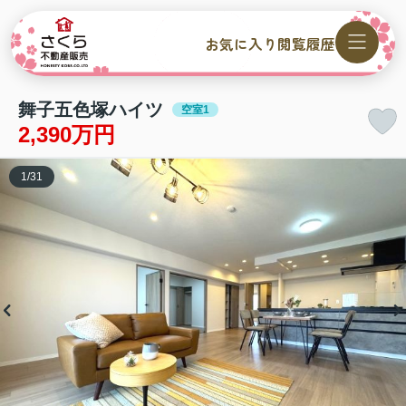
お気に入り
閲覧履歴
舞子五色塚ハイツ
空室1
2,390万円
1
/
31