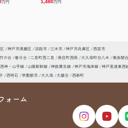
0
1,480
万円
万円
区
神戸市須磨区
淡路市
三木市
神戸市兵庫区
西宮市
竹の台
春日台
二見町西二見
魚住町西岡
大久保町谷八木
南多聞
市西神・山手線
山陽新幹線
神鉄粟生線
神戸市海岸線
神戸高速東西
子
西明石
学園都市
大久保
大蔵谷
西新町
フォーム