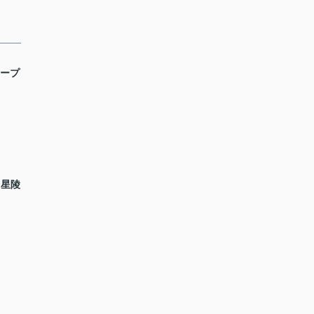
コープ
 星陵