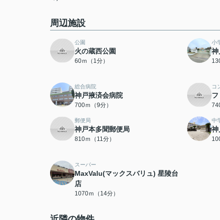
周辺施設
公園
小
火の蔵西公園
神
60ｍ（1分）
1
総合病院
コ
神戸掖済会病院
フ
700ｍ（9分）
7
郵便局
中
神戸本多聞郵便局
神
810ｍ（11分）
1
スーパー
MaxValu(マックスバリュ) 星陵台
店
1070ｍ（14分）
近隣の物件