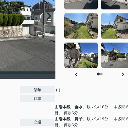
-(-)
築年
-
駐車
山陽本線
「
垂水
」駅 バス16分 「本多聞
目」 停歩6分
山陽本線
「
舞子
」駅 バス19分 「本多聞
交通
目」 停歩6分