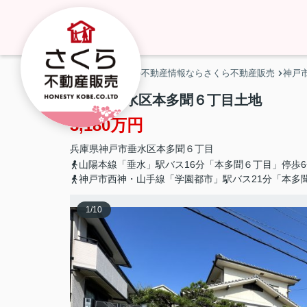
神戸市・明石市の不動産情報ならさくら不動産販売
神戸
神戸市垂水区本多聞６丁目土地
3,180万円
兵庫県
神戸市垂水区
本多聞
６丁目
山陽本線「垂水」駅バス16分「本多聞６丁目」停歩6
神戸市西神・山手線「学園都市」駅バス21分「本多
1
/
10