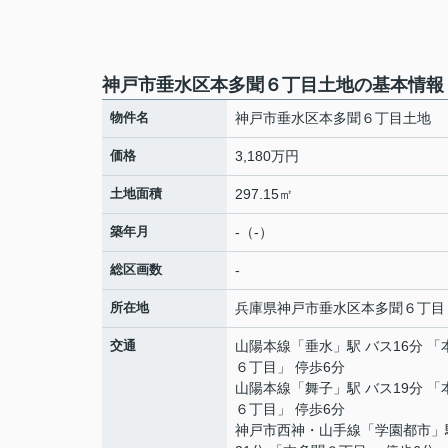
神戸市垂水区本多聞６丁目土地の基本情報
物件名
神戸市垂水区本多聞６丁目土地
価格
3,180万円
土地面積
297.15㎡
築年月
-（-）
総区画数
-
所在地
兵庫県
神戸市垂水区
本多聞
６丁目
交通
山陽本線
「
垂水
」駅 バス16分 
６丁目」 停歩6分
山陽本線
「
舞子
」駅 バス19分 
６丁目」 停歩6分
神戸市西神・山手線
「
学園都市
」