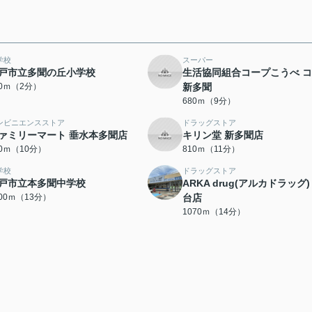
学校
スーパー
戸市立多聞の丘小学校
生活協同組合コープこうべ 
30ｍ（2分）
新多聞
680ｍ（9分）
ンビニエンスストア
ドラッグストア
ァミリーマート 垂水本多聞店
キリン堂 新多聞店
40ｍ（10分）
810ｍ（11分）
学校
ドラッグストア
戸市立本多聞中学校
ARKA drug(アルカドラッグ)
000ｍ（13分）
台店
1070ｍ（14分）