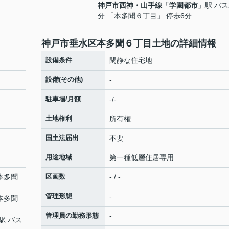
神戸市西神・山手線
「
学園都市
」駅 バス
分 「本多聞６丁目」 停歩6分
神戸市垂水区本多聞６丁目土地の詳細情報
設備条件
閑静な住宅地
設備(その他)
-
駐車場/月額
-/-
土地権利
所有権
国土法届出
不要
用途地域
第一種低層住居専用
「本多聞
区画数
- / -
管理形態
-
「本多聞
管理員の勤務形態
-
駅 バス