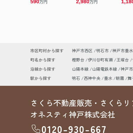
590
2,980
1,18
万円
万円
市区町村から探す
神戸市西区
明石市
神戸市垂水
町名から探す
樫野台
伊川谷町有瀬
王塚台
沿線から探す
山陽本線
山陽電鉄本線
神戸
駅から探す
明石
西神中央
垂水
朝霧
舞
さくら不動産販売・さくらリ
オネスティ神戸株式会社
0120-930-667