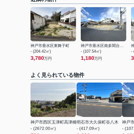
神戸市垂水区東舞子町
神戸市垂水区南多聞台２丁目
- (204.42㎡)
- (107.54㎡)
-
3,780
1,180
3
万円
万円
よく見られている物件
神戸市西区玉津町高津橋
明石市大久保町谷八木
神戸
- (2672.00㎡)
- (417.09㎡)
- (10