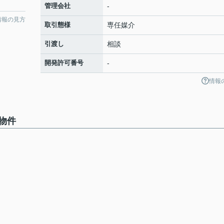
管理会社
-
情報の見方
取引態様
専任媒介
引渡し
相談
開発許可番号
-
情報
物件