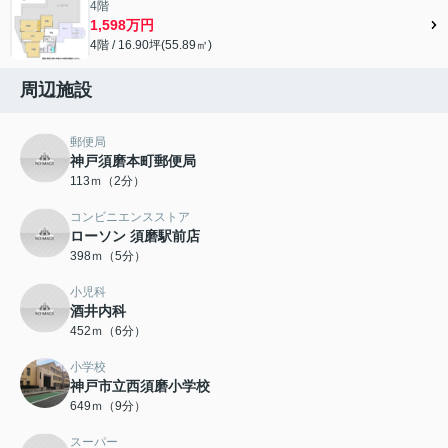
4階
1,598万円
4階 / 16.90坪(55.89㎡)
周辺施設
郵便局
神戸須磨本町郵便局
113ｍ（2分）
コンビニエンスストア
ローソン 須磨駅前店
398ｍ（5分）
小児科
酒井内科
452ｍ（6分）
小学校
神戸市立西須磨小学校
649ｍ（9分）
スーパー