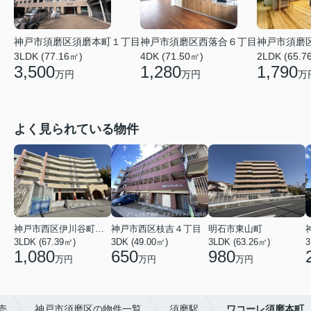
神戸市須磨区須磨本町１丁目
神戸市須磨区西落合６丁目
神戸市須磨
3LDK (77.16㎡)
4DK (71.50㎡)
2LDK (65.7
3,500
1,280
1,790
万円
万円
万
よく見られている物件
神戸市西区伊川谷町有瀬
神戸市西区枝吉４丁目
明石市東山町
3LDK (67.39㎡)
3DK (49.00㎡)
3LDK (63.26㎡)
3
1,080
650
980
万円
万円
万円
売
神戸市須磨区の物件一覧
須磨駅
ワコーレ須磨本町