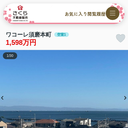
お気に入り
閲覧履歴
ワコーレ須磨本町
空室1
1,598万円
1
/
30