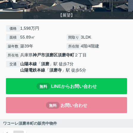
【展望】
1,598万円
価格
55.89㎡
3LDK
面積
間取り
築39年
4階/4階建
築年数
所在階
兵庫県
神戸市須磨区
須磨寺町
２丁目
所在地
山陽本線
「
須磨
」駅 徒歩7分
交通
山陽電鉄本線
「
須磨寺
」駅 徒歩5分
LINEからお問い合わせ
無料
お問い合わせ
無料
ワコーレ須磨本町の販売中物件