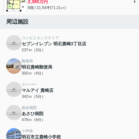
2,380万円
6階 / 21.54坪(71.21㎡)
周辺施設
コンビニエンスストア
セブンイレブン 明石貴崎3丁目店
237ｍ（3分）
郵便局
明石貴崎郵便局
302ｍ（4分）
スーパー
マルアイ 貴崎店
342ｍ（5分）
総合病院
あさひ病院
479ｍ（6分）
小学校
明石市立貴崎小学校