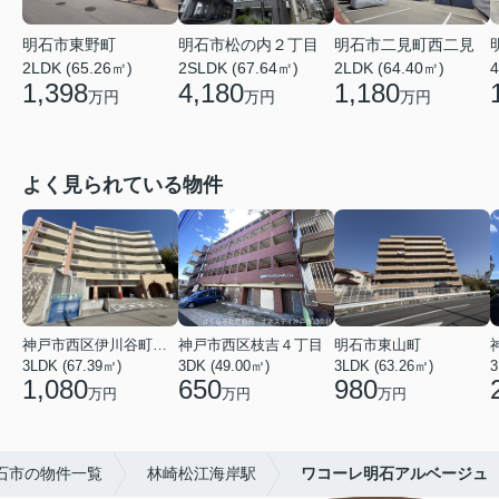
明石市東野町
明石市松の内２丁目
明石市二見町西二見
2LDK (65.26㎡)
2SLDK (67.64㎡)
2LDK (64.40㎡)
4
1,398
4,180
1,180
万円
万円
万円
よく見られている物件
神戸市西区伊川谷町有瀬
神戸市西区枝吉４丁目
明石市東山町
3LDK (67.39㎡)
3DK (49.00㎡)
3LDK (63.26㎡)
3
1,080
650
980
万円
万円
万円
石市の物件一覧
林崎松江海岸駅
ワコーレ明石アルベージュ