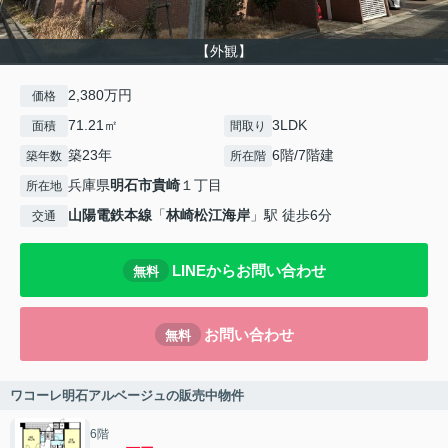
【外観】
2,380万円
価格
71.21㎡
3LDK
面積
間取り
築23年
6階/7階建
築年数
所在階
兵庫県
明石市
貴崎
１丁目
所在地
山陽電鉄本線
「
林崎松江海岸
」駅 徒歩6分
交通
LINEからお問い合わせ
無料
お問い合わせ
無料
ワコーレ明石アルベージュの販売中物件
6階