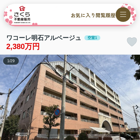
お気に入り
閲覧履歴
ワコーレ明石アルベージュ
空室1
2,380万円
1
/
29