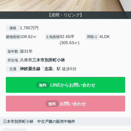
【居間・リビング】
1,780万円
価格
108.62㎡
92.45坪
4LDK
建物面積
土地面積
間取り
(305.63㎡)
築31年
築年数
兵庫県
三木市
別所町小林
所在地
神鉄粟生線
「
志染
」駅 徒歩5分
交通
LINEからお問い合わせ
無料
お問い合わせ
無料
三木市別所町小林 中古戸建の販売中物件