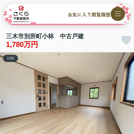
お気に入り
閲覧履歴
三木市別所町小林 中古戸建
1,780万円
1
/
34