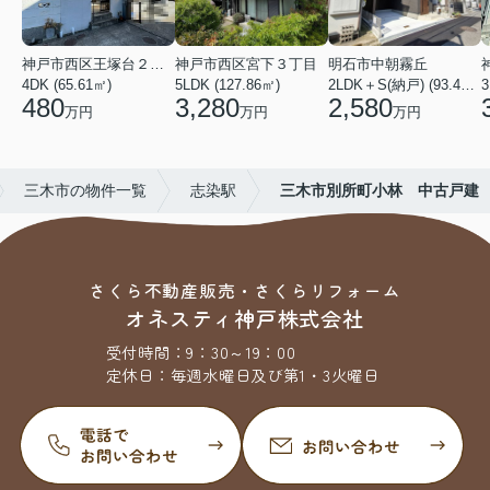
神戸市西区王塚台２丁目
神戸市西区宮下３丁目
明石市中朝霧丘
4DK (65.61㎡)
5LDK (127.86㎡)
2LDK＋S(納戸) (93.42㎡)
480
3,280
2,580
万円
万円
万円
三木市の物件一覧
志染駅
三木市別所町小林 中古戸建
さくら不動産販売・さくらリフォーム
オネスティ神戸株式会社
受付時間：
9：30～19：00
定休日：
毎週水曜日及び第1・3火曜日