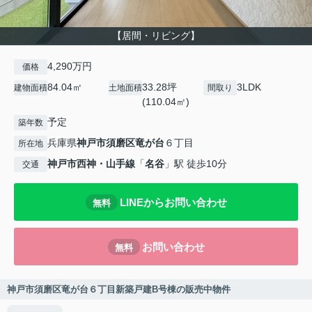
【居間・リビング】
4,290万円
価格
84.04㎡
33.28坪
3LDK
建物面積
土地面積
間取り
(110.04㎡)
予定
築年数
兵庫県
神戸市須磨区
竜が台
６丁目
所在地
神戸市西神・山手線
「
名谷
」駅 徒歩10分
交通
LINEからお問い合わせ
無料
お問い合わせ
無料
神戸市須磨区竜が台６丁目新築戸建B号棟の販売中物件