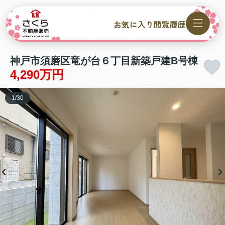
お気に入り
閲覧履歴
神戸市須磨区竜が台６丁目新築戸建B号棟
4,290万円
1
/
30