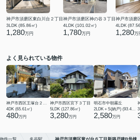
神戸市須磨区東白川台２丁目
神戸市須磨区神の谷３丁目
神戸市須磨
3LDK (85.86㎡)
4LDK (101.02㎡)
4LDK (87.5
1,280
1,780
1,280
万円
万円
万
よく見られている物件
神戸市西区王塚台２丁目
神戸市西区宮下３丁目
明石市中朝霧丘
4DK (65.61㎡)
5LDK (127.86㎡)
2LDK＋S(納戸) (93.42㎡)
480
3,280
2,580
万円
万円
万円
物件一覧
名谷駅
神戸市須磨区竜が台６丁目新築戸建B号棟