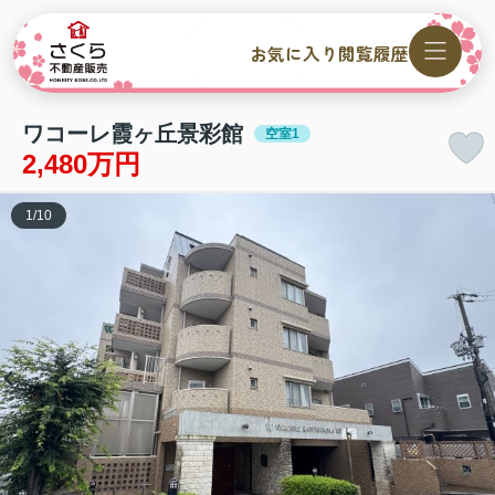
お気に入り
閲覧履歴
ワコーレ霞ヶ丘景彩館
空室1
2,480万円
1
/
10