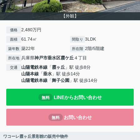
【外観】
2,480万円
価格
61.74㎡
3LDK
面積
間取り
築22年
2階/5階建
築年数
所在階
兵庫県
神戸市垂水区
霞ケ丘
４丁目
所在地
山陽電鉄本線
「
霞ヶ丘
」駅 徒歩8分
交通
山陽本線
「
垂水
」駅 徒歩14分
山陽電鉄本線
「
舞子公園
」駅 徒歩14分
LINEからお問い合わせ
無料
お問い合わせ
無料
ワコーレ霞ヶ丘景彩館の販売中物件