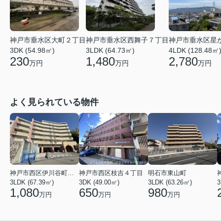
神戸市垂水区大町２丁目
神戸市垂水区西舞子７丁目
神戸市垂水区星
3DK (54.98㎡)
3LDK (64.73㎡)
4LDK (128.48㎡
230
1,480
2,780
万円
万円
万円
よく見られている物件
神戸市西区伊川谷町有瀬
神戸市西区枝吉４丁目
明石市東山町
3LDK (67.39㎡)
3DK (49.00㎡)
3LDK (63.26㎡)
3
1,080
650
980
万円
万円
万円