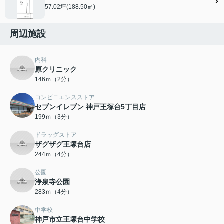
57.02坪(188.50㎡)
周辺施設
内科
原クリニック
146ｍ（2分）
コンビニエンスストア
セブンイレブン 神戸王塚台5丁目店
199ｍ（3分）
ドラッグストア
ザグザグ王塚台店
244ｍ（4分）
公園
浄泉寺公園
283ｍ（4分）
中学校
神戸市立王塚台中学校