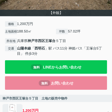
【外観】
1,200万円
価格
188.50㎡
57.02坪
土地面積
坪数
兵庫県
神戸市西区
王塚台
５丁目
所在地
山陽本線
「
西明石
」駅 バス11分 神姫バス「王塚台5丁
交通
目」 停歩3分
LINEからお問い合わせ
無料
お問い合わせ
無料
神戸市西区王塚台５丁目 土地の販売中物件
1,200万円