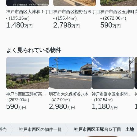
神戸市西区大津和１丁目
神戸市西区樫野台６丁目
神戸市西区玉津町
- (195.16㎡)
- (155.44㎡)
- (2672.00㎡)
1,480
2,798
590
万円
万円
万円
よく見られている物件
神戸市西区玉津町高津橋
明石市大久保町谷八木
神戸市垂水区南多聞台２丁目
- (2672.00㎡)
- (417.09㎡)
- (107.54㎡)
-
590
2,980
1,180
万円
万円
万円
販売
神戸市西区の物件一覧
神戸市西区王塚台５丁目 土地