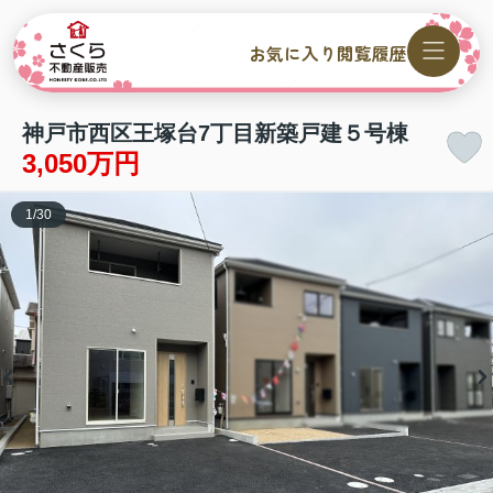
お気に入り
閲覧履歴
神戸市西区王塚台7丁目新築戸建５号棟
3,050万円
1
/
30