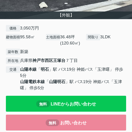
【外観】
3,050万円
価格
95.58㎡
36.48坪
3LDK
建物面積
土地面積
間取り
(120.60㎡)
新築
築年数
兵庫県
神戸市西区
王塚台
７丁目
所在地
山陽本線
「
明石
」駅 バス19分 神姫バス「玉津曙」 停歩
交通
5分
山陽電鉄本線
「
山陽明石
」駅 バス19分 神姫バス「玉津
曙」 停歩5分
LINEからお問い合わせ
無料
お問い合わせ
無料