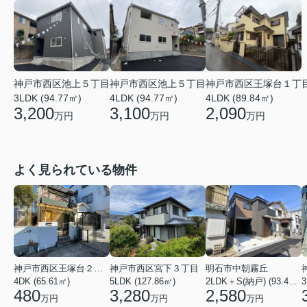
神戸市西区池上５丁目
神戸市西区池上５丁目
神戸市西区王塚台１丁
3LDK (94.77㎡)
4LDK (94.77㎡)
4LDK (89.84㎡)
3,200
3,100
2,090
万円
万円
万円
よく見られている物件
神戸市西区王塚台２丁目
神戸市西区宮下３丁目
明石市中朝霧丘
4DK (65.61㎡)
5LDK (127.86㎡)
2LDK＋S(納戸) (93.42㎡)
480
3,280
2,580
万円
万円
万円