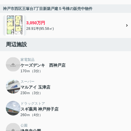
神戸市西区王塚台7丁目新築戸建５号棟の販売中物件
3,050万円
28.91坪(95.58㎡)
周辺施設
家電製品
ケーズデンキ 西神戸店
170ｍ（3分）
スーパー
マルアイ 玉津店
230ｍ（3分）
ドラッグストア
スギ薬局 神戸持子店
260ｍ（4分）
公園