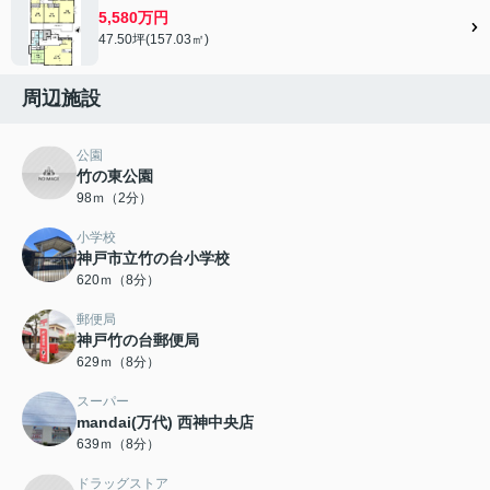
5,580万円
47.50坪(157.03㎡)
周辺施設
公園
竹の東公園
98ｍ（2分）
小学校
神戸市立竹の台小学校
620ｍ（8分）
郵便局
神戸竹の台郵便局
629ｍ（8分）
スーパー
mandai(万代) 西神中央店
639ｍ（8分）
ドラッグストア