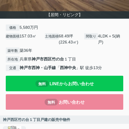
【居間・リビング】
5,580万円
価格
157.03㎡
68.49坪
4LDK＋S(納
建物面積
土地面積
間取り
(226.43㎡)
戸)
築36年
築年数
兵庫県
神戸市西区
竹の台
１丁目
所在地
神戸市西神・山手線
「
西神中央
」駅 徒歩13分
交通
LINEからお問い合わせ
無料
お問い合わせ
無料
神戸西区竹の台１丁目戸建の販売中物件