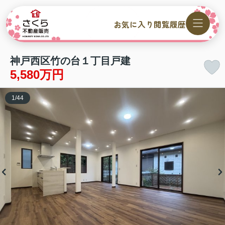
お気に入り
閲覧履歴
神戸西区竹の台１丁目戸建
5,580万円
1
/
44