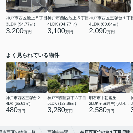
神戸市西区池上５丁目
神戸市西区池上５丁目
神戸市西区王塚台１丁
3LDK (94.77㎡)
4LDK (94.77㎡)
4LDK (89.84㎡)
3,200
3,100
2,090
万円
万円
万円
よく見られている物件
神戸市西区王塚台２丁目
神戸市西区宮下３丁目
明石市中朝霧丘
4DK (65.61㎡)
5LDK (127.86㎡)
2LDK＋S(納戸) (93.42㎡)
480
3,280
2,580
万円
万円
万円
戸市西区の物件一覧
西神中央駅
神戸西区竹の台１丁目戸建