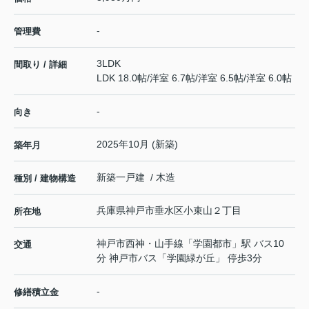
-
管理費
3LDK
間取り / 詳細
LDK 18.0帖
/
洋室 6.7帖
/
洋室 6.5帖
/
洋室 6.0帖
-
向き
2025年10月 (新築)
築年月
新築一戸建 / 木造
種別 / 建物構造
兵庫県
神戸市垂水区
小束山
２丁目
所在地
神戸市西神・山手線
「
学園都市
」駅 バス10
交通
分 神戸市バス「学園緑が丘」 停歩3分
-
修繕積立金