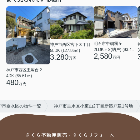
明石市中朝霧丘
神戸市西区宮下３丁目
2LDK＋S(納戸) (93.42㎡)
5LDK (127.86㎡)
2,580
3,280
万円
万円
神戸市西区王塚台２丁目
4DK (65.61㎡)
480
万円
戸市垂水区の物件一覧
神戸市垂水区小束山2丁目新築戸建1号地
さくら不動産販売・さくらリフォーム