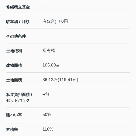
-
修繕積立基金
有(2台) / 0円
駐車場 / 月額
その他条件
所有権
土地権利
105.09㎡
建物面積
36.12坪(119.41㎡)
土地面積
-/無
私道負担面積 /
セットバック
50%
建ぺい率
110%
容積率