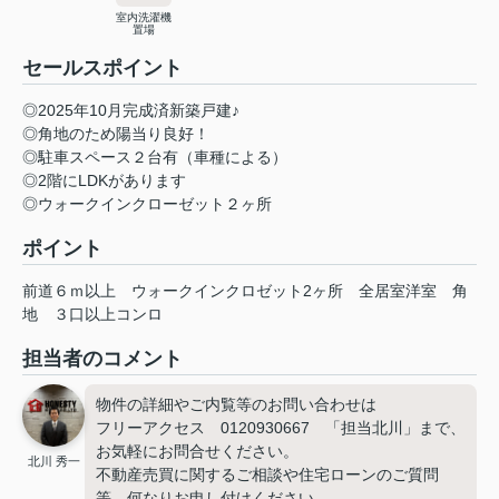
室内洗濯機
置場
セールスポイント
◎2025年10月完成済新築戸建♪
◎角地のため陽当り良好！
◎駐車スペース２台有（車種による）
◎2階にLDKがあります
◎ウォークインクローゼット２ヶ所
ポイント
前道６ｍ以上
ウォークインクロゼット2ヶ所
全居室洋室
角
地
３口以上コンロ
担当者のコメント
物件の詳細やご内覧等のお問い合わせは
フリーアクセス 0120930667 「担当北川」まで、
お気軽にお問合せください。
北川 秀一
不動産売買に関するご相談や住宅ローンのご質問
等、何なりお申し付けください。