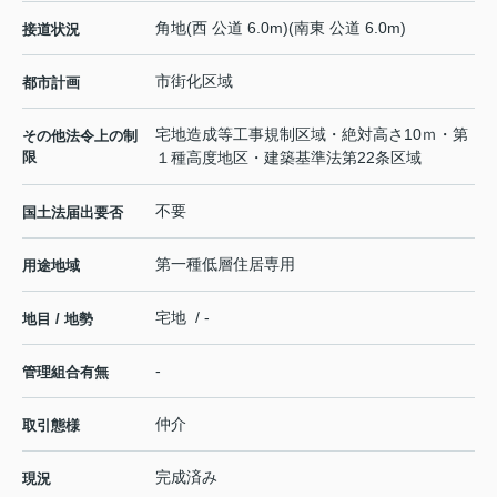
角地(西 公道 6.0m)(南東 公道 6.0m)
接道状況
市街化区域
都市計画
宅地造成等工事規制区域・絶対高さ10ｍ・第
その他法令上の制
限
１種高度地区・建築基準法第22条区域
不要
国土法届出要否
第一種低層住居専用
用途地域
宅地 / -
地目 / 地勢
-
管理組合有無
仲介
取引態様
完成済み
現況