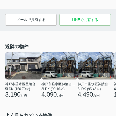
メールで共有する
LINEで共有する
近隣の物件
神戸市垂水区星陵台６丁目
神戸市垂水区神陵台９丁目
神戸市垂水区神陵台９丁目
5LDK (150.70㎡)
3LDK (99.16㎡)
3LDK (95.43㎡)
4
3,190
4,090
4,490
万円
万円
万円
よく見られている物件