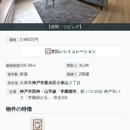
【居間・リビング】
3,980万円
価格
支払いシミュレーション
105.09㎡
3LDK
建物面積
間取り
新築
2階建
築年数
階建て
兵庫県
神戸市垂水区
小束山
２丁目
所在地
神戸市西神・山手線
「
学園都市
」駅 バス10分 神戸市バ
交通
ス「学園緑が丘」 停歩3分
物件の特徴