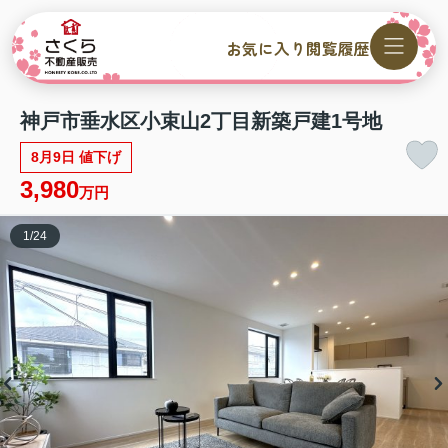
お気に入り
閲覧履歴
神戸市垂水区小束山2丁目新築戸建1号地
8月9日 値下げ
3,980
万円
1
/
24