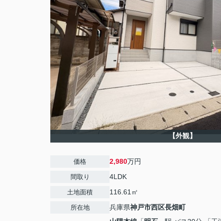
【外観】
2,980
万円
価格
4LDK
間取り
116.61㎡
土地面積
兵庫県
神戸市西区
長畑町
所在地