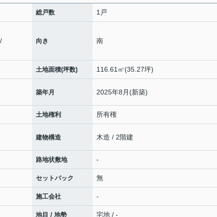
1戸
総戸数
/
南
向き
116.61㎡(35.27坪)
土地面積(坪数)
2025年8月(新築)
築年月
所有権
土地権利
木造 / 2階建
建物構造
-
路地状敷地
無
セットバック
-
施工会社
宅地 / -
地目 / 地勢