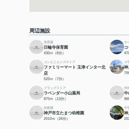
周辺施設
保育園
ホ
日輪寺保育園
コ
430ｍ（6分）
4
コンビニエンスストア
小
ファミリーマート 玉津インター北
神
店
7
520ｍ（7分）
ドラッグストア
外
ラベンダー小山薬局
中
970ｍ（13分）
9
幼稚園
中
神戸市立たまつ幼稚園
神
2010ｍ（26分）
2