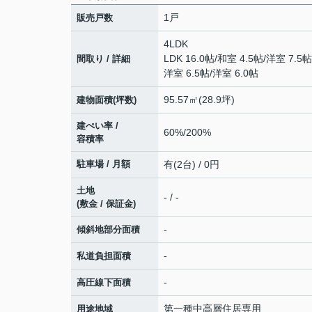
1戸
販売戸数
4LDK
LDK 16.0帖
/
和室 4.5帖
/
洋室 7.5帖
間取り / 詳細
洋室 6.5帖
/
洋室 6.0帖
95.57㎡(28.9坪)
建物面積(坪数)
建ぺい率 /
60%/200%
容積率
駐車場 / 月額
有(2台) / 0円
土地
- / -
(敷金 / 保証金)
-
傾斜地部分面積
-
私道負担面積
-
高圧線下面積
第一種中高層住居専用
用途地域