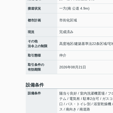
一方(南 公道 4.9m)
接道状況
市街化区域
都市計画
完成済み
現況
その他
高度地区/建築基準法22条区域/
法令上の制限
仲介
取引態様
取引条件の
2026年08月21日
有効期限
設備条件
設備条件
陽当り良好 / 室内洗濯機置場 / フロ
テム / 電気有 / 駐車2台可 / ガ
口 / バス・トイレ別 / 浴室乾燥機 
ス / 南向き / 南道路