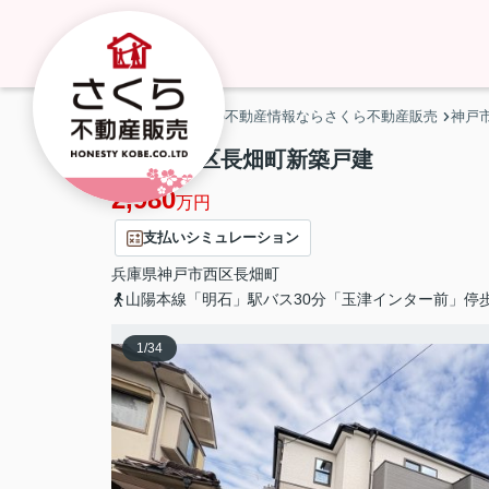
神戸市・明石市の不動産情報ならさくら不動産販売
神戸
神戸市西区長畑町新築戸建
2,980
万円
支払いシミュレーション
兵庫県
神戸市西区
長畑町
山陽本線「明石」駅バス30分「玉津インター前」停
1
/
34