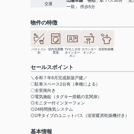
山陽本線
「
明石
」駅 バス30分 「
交通
ー前」 停歩5分
物件の特徴
バストイレ
室内洗濯機
TVモニタ付
カウンター
浴室乾燥機
別
置場
きインター
キッチン
ホン
セールスポイント
＼令和７年8月完成新築戸建／
〇駐車スペース2台有（車種による）
〇全室南向き
◎電気施錠（タグキー搭載の玄関扉）
◎モニター付インターフォン
◎24時間換気システム
◎1坪タイプのユニットバス（浴室暖房乾燥機付き）
基本情報