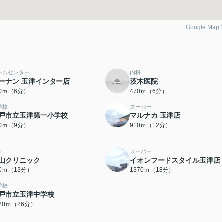
Google Ma
ームセンター
内科
ーナン 玉津インター店
茨木医院
70ｍ（6分）
470ｍ（6分）
学校
スーパー
戸市立玉津第一小学校
マルナカ 玉津店
00ｍ（9分）
910ｍ（12分）
科
スーパー
山クリニック
イオンフードスタイル玉津店
80ｍ（13分）
1370ｍ（18分）
学校
戸市立玉津中学校
020ｍ（26分）