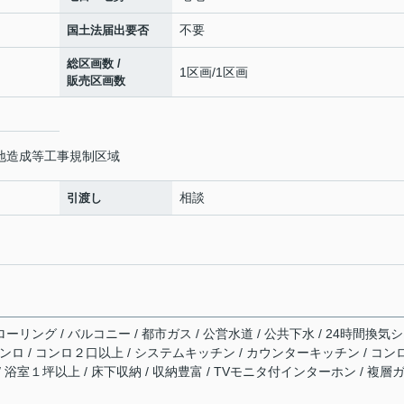
不要
国土法届出要否
総区画数 /
1区画/1区画
販売区画数
宅地造成等工事規制区域
相談
引渡し
ーリング / バルコニー / 都市ガス / 公営水道 / 公共下水 / 24時間換気
スコンロ / コンロ２口以上 / システムキッチン / カウンターキッチン / コン
/ 浴室１坪以上 / 床下収納 / 収納豊富 / TVモニタ付インターホン / 複層